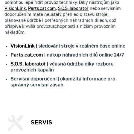
pomohou lépe řídit provoz techniky. Díky nástrojům jako
VisionLink
,
Parts.cat.com
,
S.O.S. laboratoř
nebo servisním
doporučením máte neustálý přehled o stavu stroje,
plánované údržbě i potřebných náhradních dílech, což
přispívá k vyšší provozuschopnosti a nižším provozním
nákladům.
VisionLink
| sledování stroje v reálném čase online
Parts.cat.com
| nákup náhradních dílů online 24/7
S.O.S. laboratoř
| včasná údržba díky rozboru
provozních kapalin
Servisní doporučení | okamžitá informace pro
správný servisní zásah
SERVIS