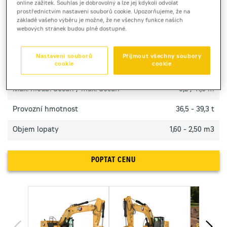
online zážitek. Souhlas je dobrovolný a lze jej kdykoli odvolat
pro rychlejší cykly práce.
prostřednictvím nastavení souborů cookie. Upozorňujeme, že na
základě vašeho výběru je možné, že ne všechny funkce našich
webových stránek budou plně dostupné.
TECHNICKÉ PARAMETRY
Nastavení souborů
Přijmout všechny soubory
cookie
cookie
Výkon motoru
259 kW
Max. hloub. dosah / max. dosah
8,2 / 11,8 m
Provozní hmotnost
36,5 - 39,3 t
Objem lopaty
1,60 - 2,50 m3
POPTAT CENU