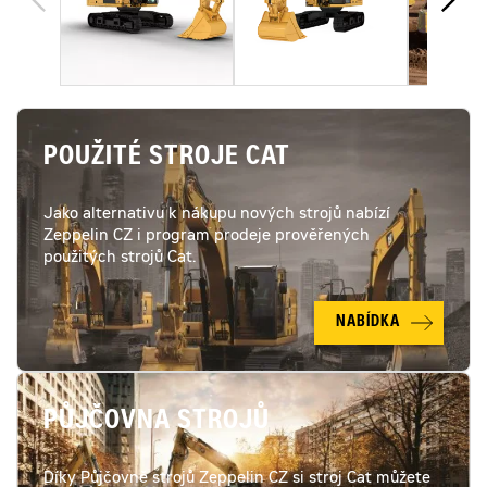
POUŽITÉ STROJE CAT
Jako alternativu k nákupu nových strojů nabízí
Zeppelin CZ i program prodeje prověřených
použitých strojů Cat.
NABÍDKA
PŮJČOVNA STROJŮ
Díky Půjčovně strojů Zeppelin CZ si stroj Cat můžete