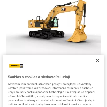
pásové rýpadlo
Cat 340
Souhlas s cookies a sledovacími údaji
Abychom vám na všech stránkách poskytli co nejlepší uživatelský
komfort, používáme ke zpracování informací o terminálu a osobních
Technický list
[4,6 MB]
Brožura
[7,0 MB]
údajů soubory cookie a podobné technologie. Používají se ke zlepšení
uživatelského zážitku, k analýzám, integraci sociálních médií a
Pásové rýpadlo Cat 340 výrobce Caterpillar kombinuje
personalizaci reklamy až po sledování mezi zařízeními. Cílem je zlepšit
naši komunikaci s vámi, abychom vám mohli nabídnout co nejlepší
vysokou sílu s efektivitou a inteligentními funkcemi