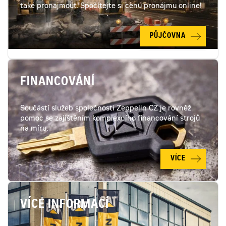
také pronajmout. Spočítejte si cenu pronájmu online!
PŮJČOVNA
FINANCOVÁNÍ
Součástí služeb společnosti Zeppelin CZ je rovněž
pomoc se zajištěním komplexního financování strojů
na míru.
VÍCE
VÍCE INFORMACÍ