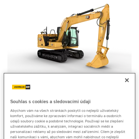
pásové rýpadlo
Cat 313 GC
Souhlas s cookies a sledovacími údaji
Abychom vám na všech stránkách poskytli co nejlepší uživatelský
Brožura
[11,2 MB]
Technický list
[1,6 MB]
komfort, používáme ke zpracování informací o terminálu a osobních
údajů soubory cookie a podobné technologie. Používají se ke zlepšení
Produktový list
[2,2 MB]
uživatelského zážitku, k analýzám, integraci sociálních médií a
personalizaci reklamy až po sledování mezi zařízeními. Cílem je zlepšit
naši komunikaci s vámi, abychom vám mohli nabídnout co nejlepší