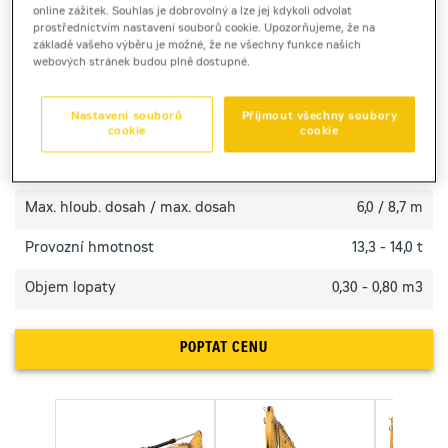
Spolehlivé rýpadlo Cat 313 GC s jednoduchým
online zážitek. Souhlas je dobrovolný a lze jej kdykoli odvolat
ovládáním, nízkou spotřebou a optimálním výkonem
prostřednictvím nastavení souborů cookie. Upozorňujeme, že na
základě vašeho výběru je možné, že ne všechny funkce našich
pro každodenní práci.
webových stránek budou plně dostupné.
TECHNICKÉ PARAMETRY
Nastavení souborů
Přijmout všechny soubory
cookie
cookie
Výkon motoru
55 kW
Max. hloub. dosah / max. dosah
6,0 / 8,7 m
Provozní hmotnost
13,3 - 14,0 t
Objem lopaty
0,30 - 0,80 m3
POPTAT CENU