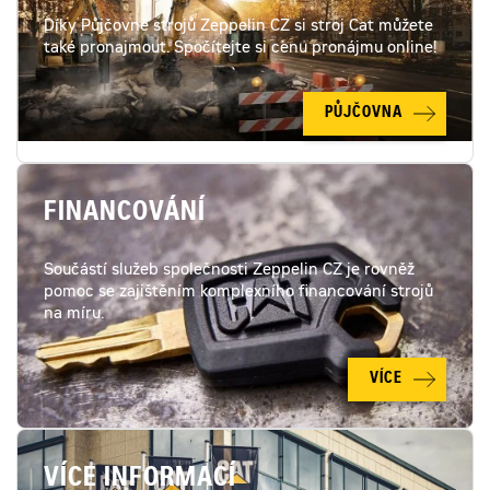
Díky Půjčovně strojů Zeppelin CZ si stroj Cat můžete
také pronajmout. Spočítejte si cenu pronájmu online!
PŮJČOVNA
FINANCOVÁNÍ
Součástí služeb společnosti Zeppelin CZ je rovněž
pomoc se zajištěním komplexního financování strojů
na míru.
VÍCE
VÍCE INFORMACÍ