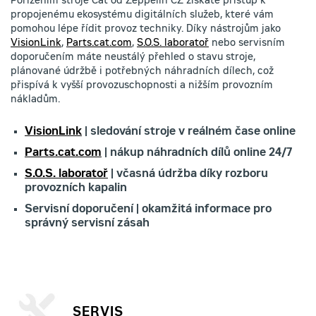
Pořízením stroje Cat od Zeppelin CZ získáte přístup k
propojenému ekosystému digitálních služeb, které vám
pomohou lépe řídit provoz techniky. Díky nástrojům jako
VisionLink
,
Parts.cat.com
,
S.O.S. laboratoř
nebo servisním
doporučením máte neustálý přehled o stavu stroje,
plánované údržbě i potřebných náhradních dílech, což
přispívá k vyšší provozuschopnosti a nižším provozním
nákladům.
VisionLink
| sledování stroje v reálném čase online
Parts.cat.com
| nákup náhradních dílů online 24/7
S.O.S. laboratoř
| včasná údržba díky rozboru
provozních kapalin
Servisní doporučení | okamžitá informace pro
správný servisní zásah
SERVIS