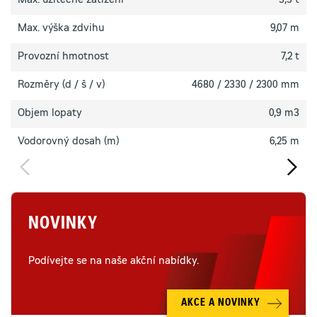
Max. užitečné zatížení
3,3 t
Max. výška zdvihu
9,07 m
Provozní hmotnost
7,2 t
Rozměry (d / š / v)
4680 / 2330 / 2300 mm
Objem lopaty
0,9 m3
Vodorovný dosah (m)
6,25 m
NOVINKY
Podívejte se na naše akční nabídky.
AKCE A NOVINKY