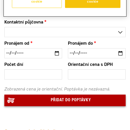
zapůjčení pro univerzální použití na stavbě i ve
cookie
cookie
skladu.
Kontaktní půjčovna
Pronájem od
Pronájem do
Počet dní
Orientační cena s DPH
Zobrazená cena je orientační. Poptávka je nezávazná.
PŘIDAT DO POPTÁVKY