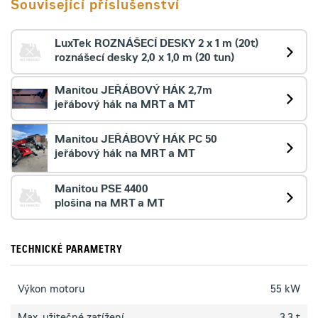
Související příslušenství
LuxTek ROZNÁŠECÍ DESKY 2 x 1 m (20t)
roznášecí desky 2,0 x 1,0 m (20 tun)
Manitou JEŘÁBOVÝ HÁK 2,7m
jeřábový hák na MRT a MT
Manitou JEŘÁBOVÝ HÁK PC 50
jeřábový hák na MRT a MT
Manitou PSE 4400
plošina na MRT a MT
TECHNICKÉ PARAMETRY
Výkon motoru
55 kW