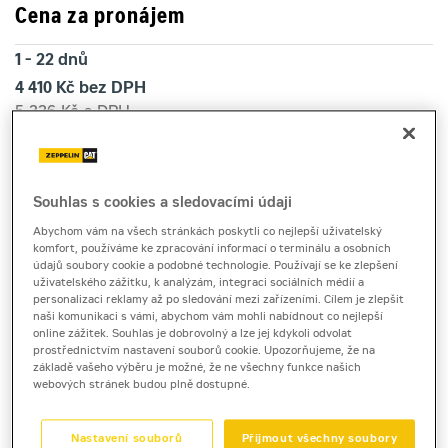
Cena za pronájem
1 - 22 dnů
4 410 Kč bez DPH
5 336 Kč s DPH
23 a více dnů
4 030 Kč bez DPH
4 876 Kč s DPH
Souhlas s cookies a sledovacími údaji
Kauce
Abychom vám na všech stránkách poskytli co nejlepší uživatelský
komfort, používáme ke zpracování informací o terminálu a osobních
30 000 Kč
údajů soubory cookie a podobné technologie. Používají se ke zlepšení
uživatelského zážitku, k analýzám, integraci sociálních médií a
personalizaci reklamy až po sledování mezi zařízeními. Cílem je zlepšit
naši komunikaci s vámi, abychom vám mohli nabídnout co nejlepší
teleskopický manipulátor
online zážitek. Souhlas je dobrovolný a lze jej kdykoli odvolat
Manitou MT933
prostřednictvím nastavení souborů cookie. Upozorňujeme, že na
základě vašeho výběru je možné, že ne všechny funkce našich
webových stránek budou plně dostupné.
Teleskopický manipulátor Manitou MT933 je k
Nastavení souborů
Přijmout všechny soubory