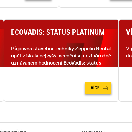
ECOVADIS: STATUS PLATINUM
V
Půjčovna stavební techniky Zeppelin Rental
V 
opět získala nejvyšší ocenění v mezinárodně
do
uznávaném hodnocení EcoVadis: status
PLATINUM.
VÍCE