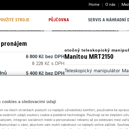
Home
O nás
Mezi
POUŽITÉ STROJE
PŮJČOVNA
SERVIS A NÁHRADNÍ D
eskopické manipulátory
>
Otočné teleskopické manipulátory
>
M
 pronájem
otočný teleskopický manipul
Manitou MRT2150
6 800 Kč bez DPH
8 228 Kč s DPH
Teleskopický manipulátor Ma
 dnů
5 400 Kč bez DPH
robustního výkonu a všestran
6 534 Kč s DPH
40 000 Kč
Kontaktní půjčovna
 cookies a sledovacími údaji
 na všech stránkách poskytli co nejlepší uživatelský komfort, používáme ke zpraco
Pronájem od
 a osobních údajů soubory cookie a podobné technologie. Používají se ke zlepšení uži
nalýzám, integraci sociálních médií a personalizaci reklamy až po sledování mezi zaříz
i komunikaci s vámi, abychom vám mohli nabídnout co nejlepší online zážitek. Souhlas