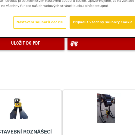
dykoli odvolat prostřednictvím nastavení souborů cookie. Upozorňujeme, že na základ
Počet dní
e ne všechny funkce našich webových stránek budou plně dostupné.
Nastavení souborů cookie
Přijmout všechny soubory cookie
Zobrazená cena je orientační
ULOŽIT DO PDF
TAVEBNÍ ROZNÁŠECÍ