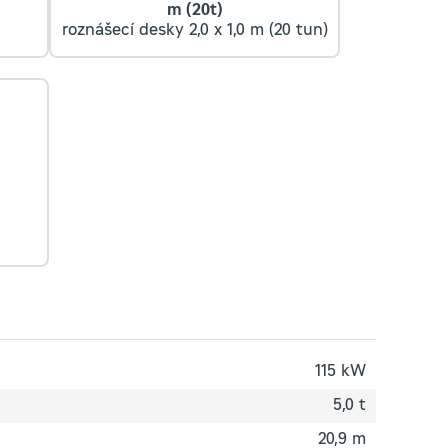
m (20t)
roznášecí desky 2,0 x 1,0 m (20 tun)
115 kW
5,0 t
20,9 m