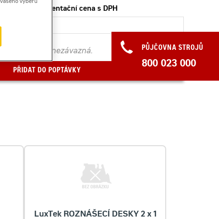
ě vašeho výběru
Orientační cena s DPH
PŮJČOVNA STROJŮ
. Poptávka je nezávazná.
800 023 000
PŘIDAT DO POPTÁVKY
LuxTek ROZNÁŠECÍ DESKY 2 x 1