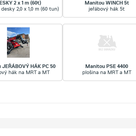
ESKY 2 x 1 m (60t)
Manitou WINCH 5t
 desky 2,0 x 1,0 m (60 tun)
jeřábový hák 5t
u JEŘÁBOVÝ HÁK PC 50
Manitou PSE 4400
bový hák na MRT a MT
plošina na MRT a MT