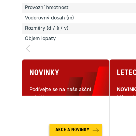
Provozní hmotnost
Vodorovný dosah (m)
Rozměry (d / š / v)
Objem lopaty
NOVINKY
LETE
Podívejte se na naše akční
NOVIN
nabídky.
3D mode
letecké
AKCE A NOVINKY