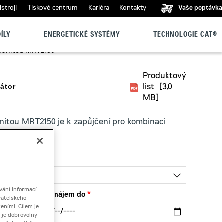
stroji
Tiskové centrum
Kariéra
Kontakty
Vaše poptávka
ÍLY
ENERGETICKÉ SYSTÉMY
TECHNOLOGIE CAT®
anitou MRT2150
Produktový
átor
list
[3,0
MB]
nitou MRT2150 je k zapůjčení pro kombinaci
ného použití.
vání informací
Pronájem do
vatelského
eními. Cílem je
 je dobrovolný