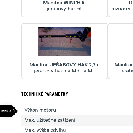
Manitou WINCH 6t
D
jeřábový hák 6t
roznášecí
Manitou JEŘÁBOVÝ HÁK 2,7m
Manito
jeřábový hák na MRT a MT
jeřá
TECHNICKÉ PARAMETRY
Výkon motoru
Max. užitečné zatížení
Max. výška zdvihu