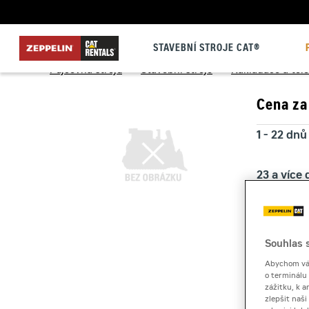
STAVEBNÍ STROJE CAT®
Půjčovna strojů
>
Stavební stroje
>
Nakladače a tel
Cena za
1 - 22 dnů
23 a více
Kauce
Souhlas s
Abychom vám
o terminálu
zážitku, k a
zlepšit naš