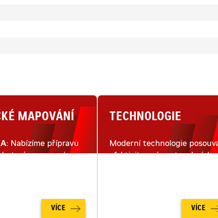
CKÉ MAPOVÁNÍ
TECHNOLOGIE
KA
: Nabízíme přípravu
Moderní technologie posouva
lu terénu pomocí
efektivitu práce stavebních
ho snímkování dronem.
strojů na moderním staveništ
na zcela novou úroveň.
VÍCE
VÍCE