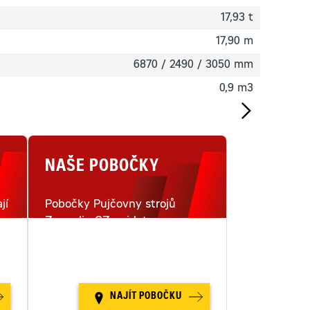
17,93 t
17,90 m
6870 / 2490 / 3050 mm
0,9 m3
NAŠE POBOČKY
jí
Pobočky Pujčovny strojů
Zeppelin CZ najdete na
i
šestnácti místech v České
republice.
NAJÍT POBOČKU