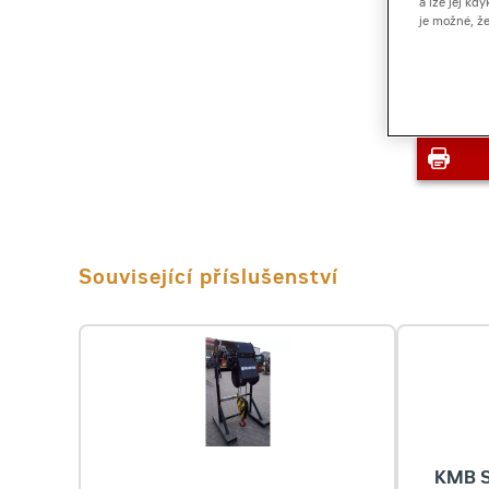
a lze jej k
je možné, ž
Související příslušenství
KMB S