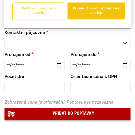
Teleskopický manipulátor Manitou MRT2150 je k
Nastavení souborů
Přijmout všechny soubory
zapůjčení pro kombinaci robustního výkonu a
cookie
cookie
všestranného použití.
Kontaktní půjčovna
Pronájem od
Pronájem do
Počet dní
Orientační cena s DPH
Zobrazená cena je orientační. Poptávka je nezávazná.
PŘIDAT DO POPTÁVKY