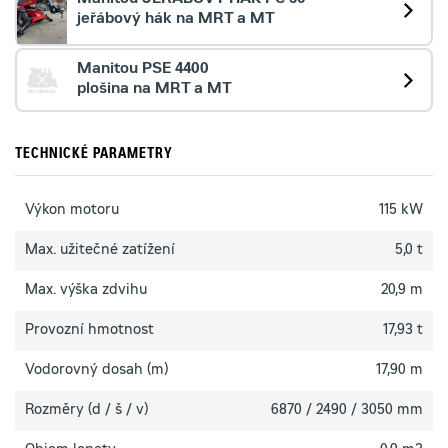
jeřábový hák na MRT a MT
Manitou PSE 4400
plošina na MRT a MT
TECHNICKÉ PARAMETRY
Výkon motoru
115 kW
Max. užitečné zatížení
5,0 t
Max. výška zdvihu
20,9 m
Provozní hmotnost
17,93 t
Vodorovný dosah (m)
17,90 m
Rozměry (d / š / v)
6870 / 2490 / 3050 mm