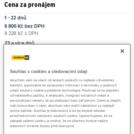
Cena za pronájem
1 - 22 dnů
6 800 Kč bez DPH
8 228 Kč s DPH
23 a více dnů
5 400 Kč bez DPH
6 534 Kč s DPH
Kauce
Souhlas s cookies a sledovacími údaji
40 000 Kč
Abychom vám na všech stránkách poskytli co nejlepší uživatelský
komfort, používáme ke zpracování informací o terminálu a osobních
údajů soubory cookie a podobné technologie. Používají se ke zlepšení
uživatelského zážitku, k analýzám, integraci sociálních médií a
otočný teleskopický manipulátor
personalizaci reklamy až po sledování mezi zařízeními. Cílem je zlepšit
Manitou MRT2150
naši komunikaci s vámi, abychom vám mohli nabídnout co nejlepší
online zážitek. Souhlas je dobrovolný a lze jej kdykoli odvolat
prostřednictvím nastavení souborů cookie. Upozorňujeme, že na
základě vašeho výběru je možné, že ne všechny funkce našich
Produktový list
[3,0 MB]
webových stránek budou plně dostupné.