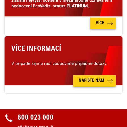
získala nejvyšší ocenění v mezinárodně uznávaném
hodnocení EcoVadis: status PLATINUM.
VÍCE
VÍCE INFORMACÍ
V případě zájmu rádi zodpovíme případné dotazy.
NAPIŠTE NÁM
800 023 000