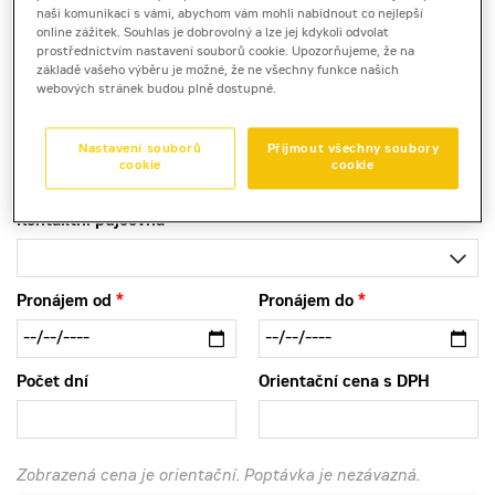
naši komunikaci s vámi, abychom vám mohli nabídnout co nejlepší
online zážitek. Souhlas je dobrovolný a lze jej kdykoli odvolat
prostřednictvím nastavení souborů cookie. Upozorňujeme, že na
Produktový list
[0,8 MB]
základě vašeho výběru je možné, že ne všechny funkce našich
webových stránek budou plně dostupné.
Malý kloubový nakladač Cat 906M lze pronajmout pro
vyšší efektivitu, komfort obsluhy a jistý výkon v
Nastavení souborů
Přijmout všechny soubory
každodenním provozu.
cookie
cookie
Kontaktní půjčovna
Pronájem od
Pronájem do
Počet dní
Orientační cena s DPH
Zobrazená cena je orientační. Poptávka je nezávazná.