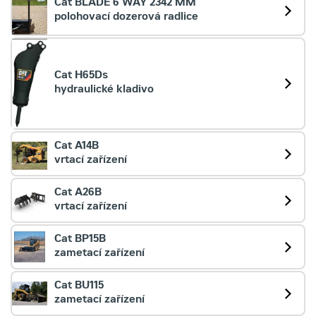
Cat BLADE 6 WAY 2342 MM
polohovací dozerová radlice
Cat H65Ds
hydraulické kladivo
Cat A14B
vrtací zařízení
Cat A26B
vrtací zařízení
Cat BP15B
zametací zařízení
Cat BU115
zametací zařízení