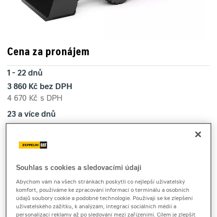
Cena za pronájem
1 - 22 dnů
3 860 Kč bez DPH
4 670 Kč s DPH
23 a více dnů
3 520 Kč bez DPH
4 259 Kč s DPH
Kauce
30 000 Kč
Souhlas s cookies a sledovacími údaji
Abychom vám na všech stránkách poskytli co nejlepší uživatelský
komfort, používáme ke zpracování informací o terminálu a osobních
údajů soubory cookie a podobné technologie. Používají se ke zlepšení
kolový nakladač
uživatelského zážitku, k analýzám, integraci sociálních médií a
Cat 906M
personalizaci reklamy až po sledování mezi zařízeními. Cílem je zlepšit