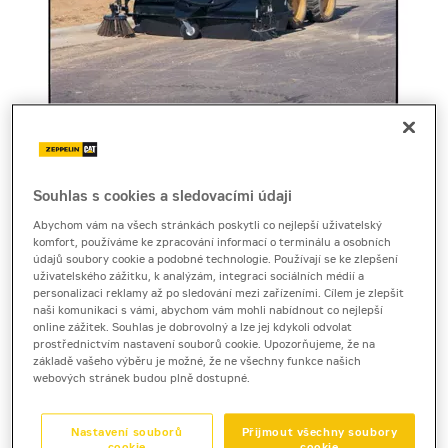
Souhlas s cookies a sledovacími údaji
Cena za pronájem
Abychom vám na všech stránkách poskytli co nejlepší uživatelský
komfort, používáme ke zpracování informací o terminálu a osobních
1 - 22 dnů
údajů soubory cookie a podobné technologie. Používají se ke zlepšení
2 300 Kč bez DPH
uživatelského zážitku, k analýzám, integraci sociálních médií a
personalizaci reklamy až po sledování mezi zařízeními. Cílem je zlepšit
2 783 Kč s DPH
naši komunikaci s vámi, abychom vám mohli nabídnout co nejlepší
online zážitek. Souhlas je dobrovolný a lze jej kdykoli odvolat
23 a více dnů
prostřednictvím nastavení souborů cookie. Upozorňujeme, že na
2 010 Kč bez DPH
základě vašeho výběru je možné, že ne všechny funkce našich
webových stránek budou plně dostupné.
2 432 Kč s DPH
Kauce
Nastavení souborů
Přijmout všechny soubory
20 000 Kč