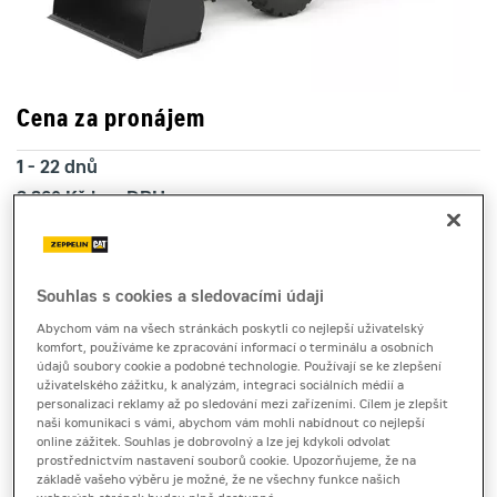
Cena za pronájem
1 - 22 dnů
3 860 Kč bez DPH
4 670 Kč s DPH
23 a více dnů
3 520 Kč bez DPH
Souhlas s cookies a sledovacími údaji
4 259 Kč s DPH
Abychom vám na všech stránkách poskytli co nejlepší uživatelský
komfort, používáme ke zpracování informací o terminálu a osobních
Kauce
údajů soubory cookie a podobné technologie. Používají se ke zlepšení
20 000 Kč
uživatelského zážitku, k analýzám, integraci sociálních médií a
personalizaci reklamy až po sledování mezi zařízeními. Cílem je zlepšit
naši komunikaci s vámi, abychom vám mohli nabídnout co nejlepší
online zážitek. Souhlas je dobrovolný a lze jej kdykoli odvolat
kompaktní nakladače
prostřednictvím nastavení souborů cookie. Upozorňujeme, že na
základě vašeho výběru je možné, že ne všechny funkce našich
Cat 906