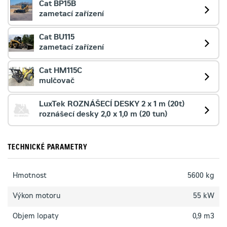
Cat BP15B
zametací zařízení
Cat BU115
zametací zařízení
Cat HM115C
mulčovač
LuxTek ROZNÁŠECÍ DESKY 2 x 1 m (20t)
roznášecí desky 2,0 x 1,0 m (20 tun)
TECHNICKÉ PARAMETRY
Hmotnost
5600 kg
Výkon motoru
55 kW
Objem lopaty
0,9 m3