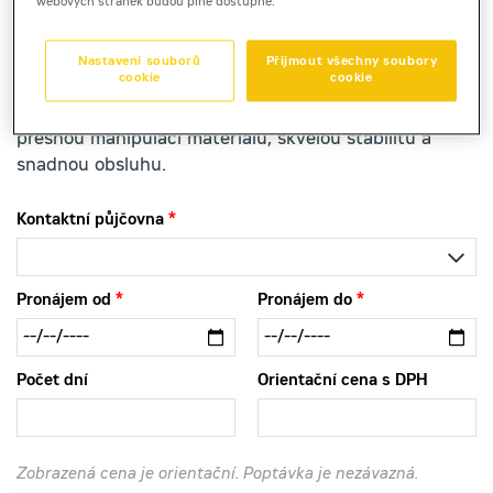
webových stránek budou plně dostupné.
Produktový list
[0,9 MB]
Brožura
[2,3 MB]
Nastavení souborů
Přijmout všechny soubory
cookie
cookie
Kompaktní kolový nakladač Cat 906 je k zapůjčení pro
přesnou manipulaci materiálu, skvělou stabilitu a
snadnou obsluhu.
Kontaktní půjčovna
Pronájem od
Pronájem do
Počet dní
Orientační cena s DPH
Zobrazená cena je orientační. Poptávka je nezávazná.