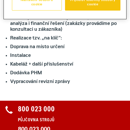
Nastavení souborů
Přijmout všechny soubory
Zajistíme pro vás tyto další služby
cookie
cookie
Návrh optimální struktury zařízení, zátěžová
analýza i finanční řešení (zakázky provádíme po
konzultaci u zákazníka)
Realizace tzv. „na klíč“:
Doprava na místo určení
Instalace
Kabeláž + další příslušenství
Dodávka PHM
Vypracování revizní zprávy
800 023 000
PŮJČOVNA STROJŮ