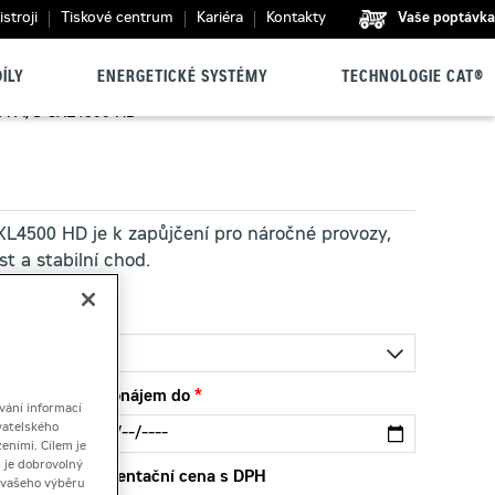
stroji
Tiskové centrum
Kariéra
Kontakty
Vaše poptávka
ÍLY
ENERGETICKÉ SYSTÉMY
TECHNOLOGIE CAT®
A A/S CXL4500 HD
L4500 HD je k zapůjčení pro náročné provozy,
t a stabilní chod.
Pronájem do
vání informací
vatelského
eními. Cílem je
 je dobrovolný
Orientační cena s DPH
ě vašeho výběru