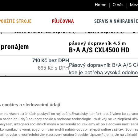
Home
O nás
Mezi
POUŽITÉ STROJE
PŮJČOVNA
SERVIS A NÁHRADNÍ D
ky
>
Pásové a haldovací dopravníky
>
Pásové dopravníky
>
B+
pásový dopravník 4,5 m
 pronájem
B+A A/S CXL4500 HD
740 Kč bez DPH
Pásový dopravník B+A A/S CX
895 Kč s DPH
kde je potřeba vysoká odolnos
 dnů
670 Kč bez DPH
810 Kč s DPH
Kontaktní půjčovna
10 000 Kč
 cookies a sledovacími údaji
Pronájem od
 na všech stránkách poskytli co nejlepší uživatelský komfort, používáme ke zpraco
 a osobních údajů soubory cookie a podobné technologie. Používají se ke zlepšení uži
nalýzám, integraci sociálních médií a personalizaci reklamy až po sledování mezi zaříz
i komunikaci s vámi, abychom vám mohli nabídnout co nejlepší online zážitek. Souhlas
Počet dní
dykoli odvolat prostřednictvím nastavení souborů cookie. Upozorňujeme, že na základ