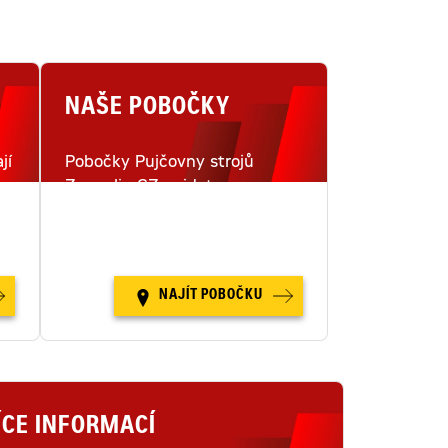
NAŠE POBOČKY
jí
Pobočky Pujčovny strojů
Zeppelin CZ najdete na
i
šestnácti místech v České
republice.
NAJÍT POBOČKU
ÍCE INFORMACÍ