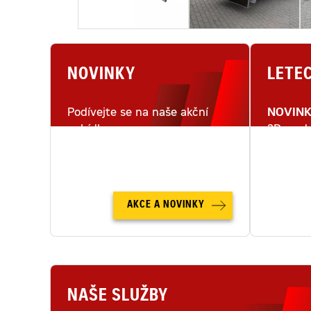
NOVINKY
LETE
Podívejte se na naše akční
NOVIN
nabídky.
3D mode
letecké
AKCE A NOVINKY
NAŠE SLUŽBY