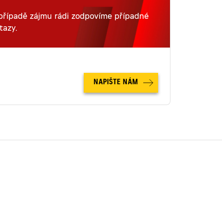
případě zájmu rádi zodpovíme případné
tazy.
NAPIŠTE NÁM