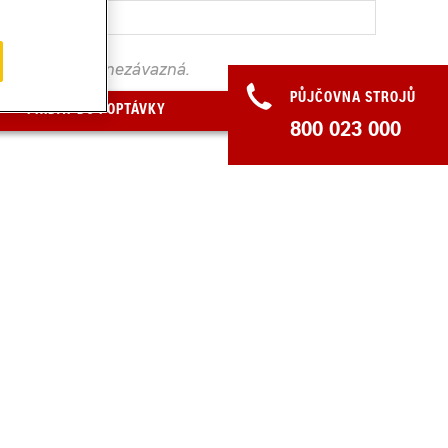
. Poptávka je nezávazná.
PŮJČOVNA STROJŮ
PŘIDAT DO POPTÁVKY
800 023 000