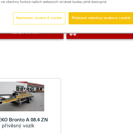
e ne všechny funkce našich webových stránek budou plně dostupné.
Nastavení souborů cookie
Přijmout všechny soubory cookie
Zobrazená cena je orientační
ULOŽIT DO PDF
KO Bronto A 08.4 ZN
přívěsný vozík