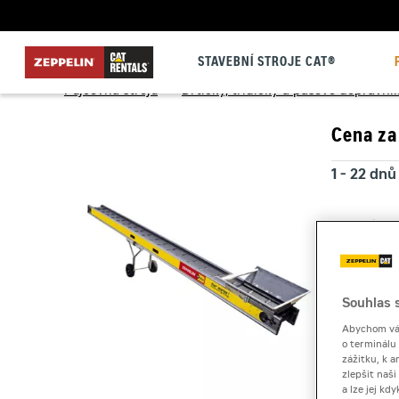
STAVEBNÍ STROJE CAT®
Půjčovna strojů
>
Drtičky, třídičky a pásové dopravní
Cena za
1 - 22 dnů
23 a více
Kauce
Souhlas s
Abychom vám
o terminálu
zážitku, k a
zlepšit naš
a lze jej k