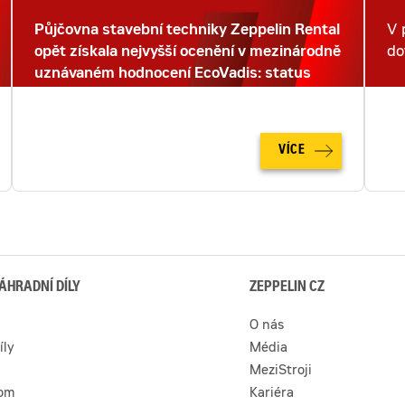
Půjčovna stavební techniky Zeppelin Rental
V 
opět získala nejvyšší ocenění v mezinárodně
do
uznávaném hodnocení EcoVadis: status
PLATINUM.
VÍCE
ÁHRADNÍ DÍLY
ZEPPELIN CZ
O nás
íly
Média
MeziStroji
com
Kariéra