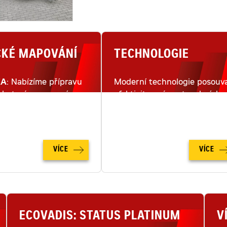
CKÉ MAPOVÁNÍ
TECHNOLOGIE
KA
: Nabízíme přípravu
Moderní technologie posouva
lu terénu pomocí
efektivitu práce stavebních
ho snímkování dronem.
strojů na moderním staveništ
na zcela novou úroveň.
VÍCE
VÍCE
ECOVADIS: STATUS PLATINUM
V