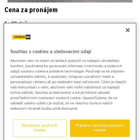
Cena za pronájem
1 - 22 dnů
610 Kč bez DPH
738 Kč s DPH
23 a více dnů
Souhlas s cookies a sledovacími údaji
610 Kč bez DPH
Abychom vám na všech stránkách poskytli co nejlepší uživatelský
738 Kč s DPH
komfort, používáme ke zpracování informací o terminálu a osobních
údajů soubory cookie a podobné technologie. Používají se ke zlepšení
Kauce
uživatelského zážitku, k analýzám, integraci sociálních médií a
personalizaci reklamy až po sledování mezi zařízeními. Cílem je zlepšit
5 000 Kč
naši komunikaci s vámi, abychom vám mohli nabídnout co nejlepší
online zážitek. Souhlas je dobrovolný a lze jej kdykoli odvolat
prostřednictvím nastavení souborů cookie. Upozorňujeme, že na
základě vašeho výběru je možné, že ne všechny funkce našich
přívěsný vozík
webových stránek budou plně dostupné.
VEZEKO Bronto A 08.4 ZN
Nastavení souborů
Přijmout všechny soubory
cookie
cookie
Přepravník VEZEKO Bronto A 08.4 ZN je k pronájmu