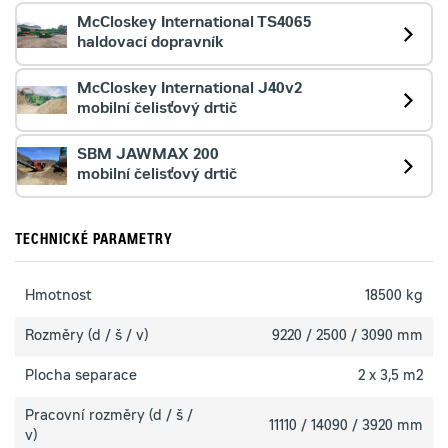
McCloskey International TS4065
haldovací dopravník
McCloskey International J40v2
mobilní čelisťový drtič
SBM JAWMAX 200
mobilní čelisťový drtič
TECHNICKÉ PARAMETRY
Hmotnost
18500 kg
Rozměry (d / š / v)
9220 / 2500 / 3090 mm
Plocha separace
2 x 3,5 m2
Pracovní rozměry (d / š /
11110 / 14090 / 3920 mm
v)