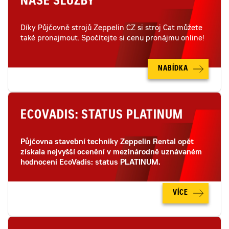
NAŠE SLUŽBY
Díky Půjčovně strojů Zeppelin CZ si stroj Cat můžete
také pronajmout. Spočítejte si cenu pronájmu online!
NABÍDKA
ECOVADIS: STATUS PLATINUM
Půjčovna stavební techniky Zeppelin Rental opět
získala nejvyšší ocenění v mezinárodně uznávaném
hodnocení EcoVadis: status PLATINUM.
VÍCE