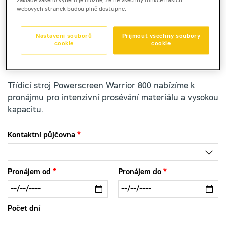
základě vašeho výběru je možné, že ne všechny funkce našich
webových stránek budou plně dostupné.
mobilní hrubotřídič
Nastavení souborů
Přijmout všechny soubory
POWERSCREEN WARRIOR 800
cookie
cookie
Třídicí stroj Powerscreen Warrior 800 nabízíme k
pronájmu pro intenzivní prosévání materiálu a vysokou
kapacitu.
Kontaktní půjčovna
Pronájem od
Pronájem do
Počet dní