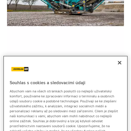
Cena za pronájem
1 - 22 dnů
na dotaz bez DPH
Souhlas s cookies a sledovacími údaji
na dotaz s DPH
Abychom vám na všech stránkách poskytli co nejlepší uživatelský
komfort, používáme ke zpracování informací o terminálu a osobních
23 a více dnů
údajů soubory cookie a podobné technologie. Používají se ke zlepšení
na dotaz bez DPH
uživatelského zážitku, k analýzám, integraci sociálních médií a
personalizaci reklamy až po sledování mezi zařízeními. Cílem je zlepšit
na dotaz s DPH
naši komunikaci s vámi, abychom vám mohli nabídnout co nejlepší
online zážitek. Souhlas je dobrovolný a lze jej kdykoli odvolat
Kauce
prostřednictvím nastavení souborů cookie. Upozorňujeme, že na
50 000 Kč