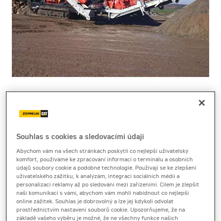
Cena za pronájem
1 - 22 dnů
na dotaz bez DPH
Souhlas s cookies a sledovacími údaji
na dotaz s DPH
Abychom vám na všech stránkách poskytli co nejlepší uživatelský
komfort, používáme ke zpracování informací o terminálu a osobních
23 a více dnů
údajů soubory cookie a podobné technologie. Používají se ke zlepšení
uživatelského zážitku, k analýzám, integraci sociálních médií a
na dotaz bez DPH
personalizaci reklamy až po sledování mezi zařízeními. Cílem je zlepšit
na dotaz s DPH
naši komunikaci s vámi, abychom vám mohli nabídnout co nejlepší
online zážitek. Souhlas je dobrovolný a lze jej kdykoli odvolat
Kauce
prostřednictvím nastavení souborů cookie. Upozorňujeme, že na
základě vašeho výběru je možné, že ne všechny funkce našich
50 000 Kč