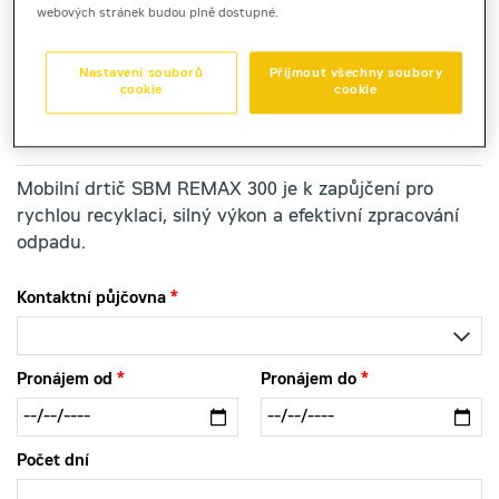
webových stránek budou plně dostupné.
mobilní odrazový drtič
Nastavení souborů
Přijmout všechny soubory
cookie
cookie
SBM REMAX 300
Mobilní drtič SBM REMAX 300 je k zapůjčení pro
rychlou recyklaci, silný výkon a efektivní zpracování
odpadu.
Kontaktní půjčovna
Pronájem od
Pronájem do
Počet dní