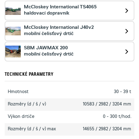
McCloskey International TS4065
haldovací dopravník
McCloskey International J40v2
mobilní čelisťový drtič
SBM JAWMAX 200
mobilní čelisťový drtič
TECHNICKÉ PARAMETRY
Hmotnost
30 - 39 t
Rozměry (d / š / v)
10583 / 2982 / 3204 mm
Výkon drtiče
0 - 300 t/hod.
Rozměry (d / š / v) max
14655 / 2982 / 3204 mm