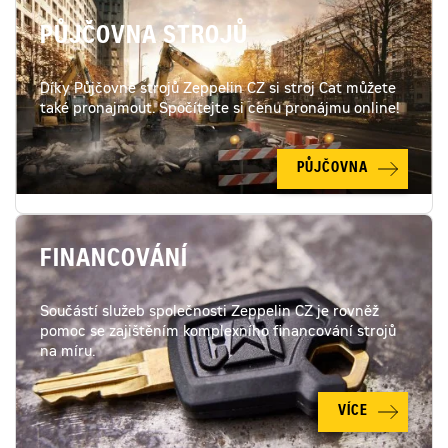
PŮJČOVNA STROJŮ
Díky Půjčovně strojů Zeppelin CZ si stroj Cat můžete
také pronajmout. Spočítejte si cenu pronájmu online!
PŮJČOVNA
FINANCOVÁNÍ
Součástí služeb společnosti Zeppelin CZ je rovněž
pomoc se zajištěním komplexního financování strojů
na míru.
VÍCE