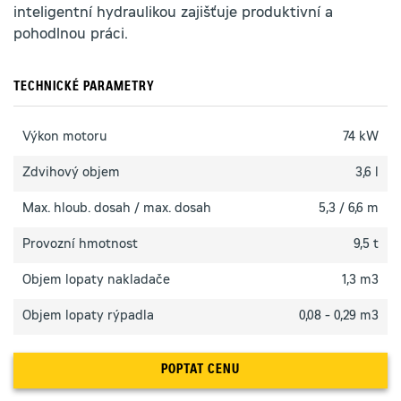
inteligentní hydraulikou zajišťuje produktivní a
pohodlnou práci.
TECHNICKÉ PARAMETRY
Výkon motoru
74 kW
Zdvihový objem
3,6 l
Max. hloub. dosah / max. dosah
5,3 / 6,6 m
Provozní hmotnost
9,5 t
Objem lopaty nakladače
1,3 m3
Objem lopaty rýpadla
0,08 - 0,29 m3
POPTAT CENU