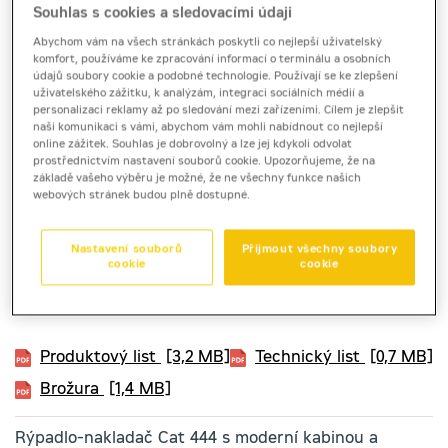
Souhlas s cookies a sledovacími údaji
Abychom vám na všech stránkách poskytli co nejlepší uživatelský
komfort, používáme ke zpracování informací o terminálu a osobních
údajů soubory cookie a podobné technologie. Používají se ke zlepšení
uživatelského zážitku, k analýzám, integraci sociálních médií a
personalizaci reklamy až po sledování mezi zařízeními. Cílem je zlepšit
naši komunikaci s vámi, abychom vám mohli nabídnout co nejlepší
online zážitek. Souhlas je dobrovolný a lze jej kdykoli odvolat
prostřednictvím nastavení souborů cookie. Upozorňujeme, že na
základě vašeho výběru je možné, že ne všechny funkce našich
webových stránek budou plně dostupné.
Nastavení souborů
Přijmout všechny soubory
cookie
cookie
rýpadlo-nakladač
Cat 444
Produktový list
[3,2 MB]
Technický list
[0,7 MB]
Brožura
[1,4 MB]
Rýpadlo-nakladač Cat 444 s moderní kabinou a