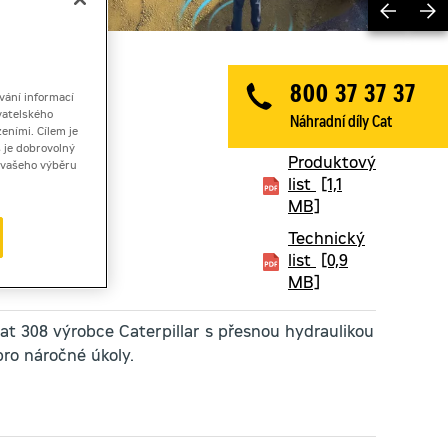
Previ
800 37 37 37
vání informací
Brožura
vatelského
Náhradní díly Cat
[2,4 MB]
eními. Cílem je
 je dobrovolný
Produktový
ě vašeho výběru
list
[1,1
MB]
Technický
list
[0,9
MB]
at 308 výrobce Caterpillar s přesnou hydraulikou
pro náročné úkoly.