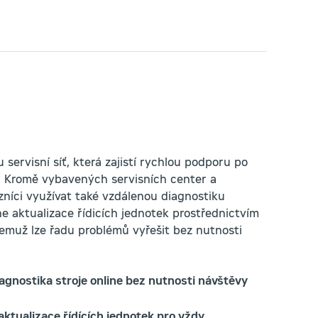
 servisní síť, která zajistí rychlou podporu po
e. Kromě vybavených servisních center a
níci využívat také vzdálenou diagnostiku
ne aktualizace řídicích jednotek prostřednictvím
čemuž lze řadu problémů vyřešit bez nutnosti
iagnostika stroje online bez nutnosti návštěvy
aktualizace řídících jednotek pro vždy