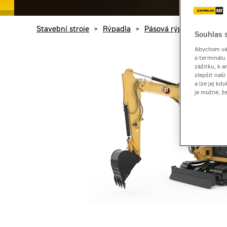
Stavební stroje
>
Rýpadla
>
Pásová rýpadla
>
Mini
Souhlas s
Abychom vám
o terminálu
zážitku, k a
zlepšit naš
a lze jej k
je možné, ž