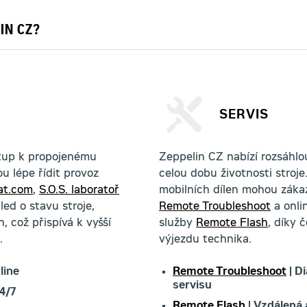
IN CZ?
SERVIS
stup k propojenému
Zeppelin CZ nabízí rozsáhlou
u lépe řídit provoz
celou dobu životnosti stroj
at.com
,
S.O.S. laboratoř
mobilních dílen mohou zákaz
ed o stavu stroje,
Remote Troubleshoot
a onli
 což přispívá k vyšší
služby
Remote Flash
, díky 
.
výjezdu technika.
line
Remote Troubleshoot
| D
servisu
4/7
Remote Flash
| Vzdálená 