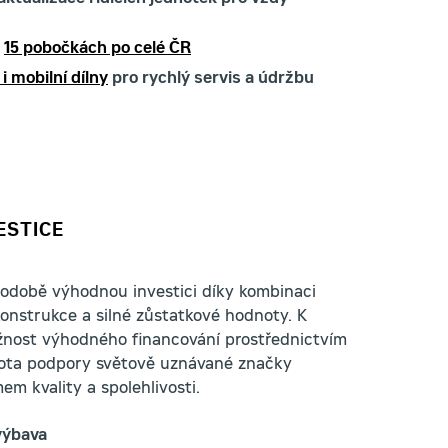
a
15 pobočkách po celé ČR
i mobilní dílny
pro rychlý servis a údržbu
ESTICE
hodobě výhodnou investici díky kombinaci
onstrukce a silné zůstatkové hodnoty. K
ožnost výhodného financování prostřednictvím
tota podpory světově uznávané značky
em kvality a spolehlivosti.
výbava