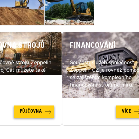
OVNA STROJŮ
FINANCOVÁNÍ
jčovně strojů Zeppelin
Součástí služeb společnosti
roj Cat můžete také
Zeppelin CZ je rovněž pomo
ut. Spočítejte si cenu
se zajištěním komplexního
u online!
financování strojů na míru.
PŮJČOVNA
VÍCE