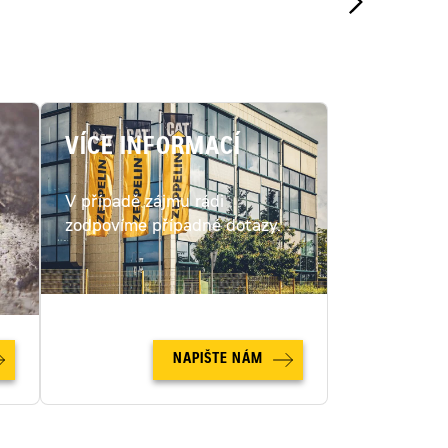
VÍCE INFORMACÍ
V případě zájmu rádi
c
zodpovíme případné dotazy.
NAPIŠTE NÁM