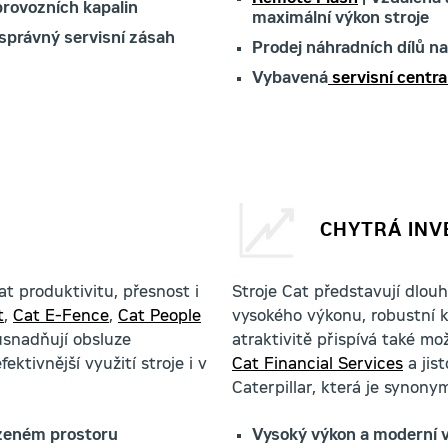
provozních kapalin
maximální výkon stroje
 správný servisní zásah
Prodej náhradních dílů n
Vybavená
servisní centra 
CHYTRÁ INV
t produktivitu, přesnost i
Stroje Cat představují dlou
t
,
Cat E-Fence
,
Cat People
vysokého výkonu, robustní k
snadňují obsluze
atraktivitě přispívá také m
ektivnější využití stroje i v
Cat Financial Services
a jis
Caterpillar, která je synonym
azeném prostoru
Vysoký výkon a moderní 