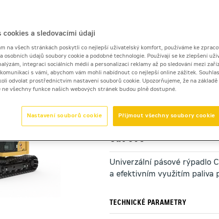
-rýpadla 0,9 až 10 tun
>
Cat 308
 cookies a sledovacími údaji
 na všech stránkách poskytli co nejlepší uživatelský komfort, používáme ke zpraco
 a osobních údajů soubory cookie a podobné technologie. Používají se ke zlepšení uži
nalýzám, integraci sociálních médií a personalizaci reklamy až po sledování mezi zaříz
i komunikaci s vámi, abychom vám mohli nabídnout co nejlepší online zážitek. Souhlas
dykoli odvolat prostřednictvím nastavení souborů cookie. Upozorňujeme, že na základ
e ne všechny funkce našich webových stránek budou plně dostupné.
Nastavení souborů cookie
Přijmout všechny soubory cookie
pásové rýpadlo
Cat 308
Univerzální pásové rýpadlo C
a efektivním využitím paliva 
TECHNICKÉ PARAMETRY