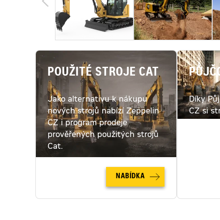
POUŽITÉ STROJE CAT
PŮJČ
Jako alternativu k nákupu
Díky Pů
nových strojů nabízí Zeppelin
CZ si st
CZ i program prodeje
pronajmo
prověřených použitých strojů
pronájm
Cat.
NABÍDKA