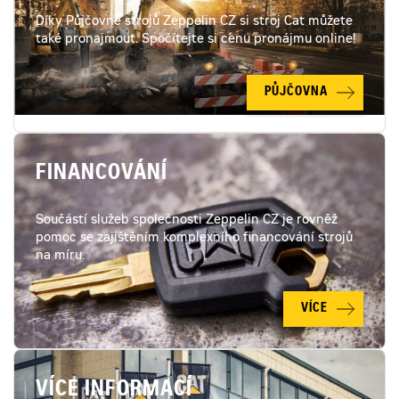
Díky Půjčovně strojů Zeppelin CZ si stroj Cat můžete
také pronajmout. Spočítejte si cenu pronájmu online!
PŮJČOVNA
FINANCOVÁNÍ
Součástí služeb společnosti Zeppelin CZ je rovněž
pomoc se zajištěním komplexního financování strojů
na míru.
VÍCE
VÍCE INFORMACÍ