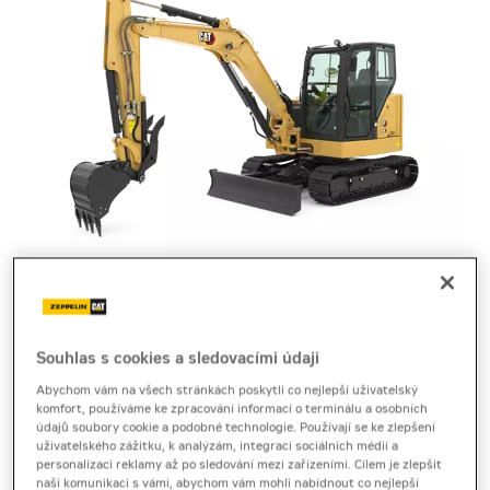
pásové minirýpadlo
Cat 306
Souhlas s cookies a sledovacími údaji
Abychom vám na všech stránkách poskytli co nejlepší uživatelský
Brožura
[2,4 MB]
Produktový list
[1,0 MB]
komfort, používáme ke zpracování informací o terminálu a osobních
údajů soubory cookie a podobné technologie. Používají se ke zlepšení
Technický list
[1,0 MB]
uživatelského zážitku, k analýzám, integraci sociálních médií a
personalizaci reklamy až po sledování mezi zařízeními. Cílem je zlepšit
naši komunikaci s vámi, abychom vám mohli nabídnout co nejlepší