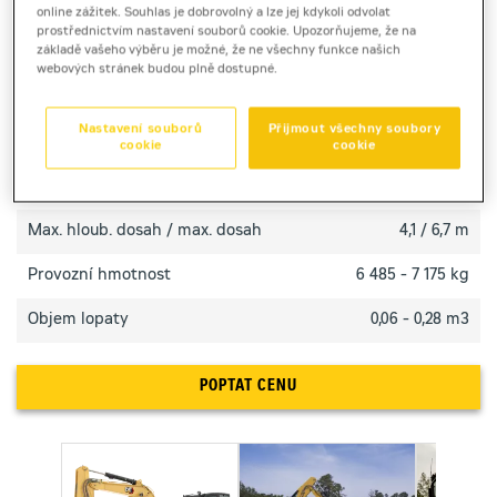
Výkonný pásový minibagr Cat 306 se silnou
online zážitek. Souhlas je dobrovolný a lze jej kdykoli odvolat
hydraulikou a komfortní kabinou pro dlouhou práci
prostřednictvím nastavení souborů cookie. Upozorňujeme, že na
základě vašeho výběru je možné, že ne všechny funkce našich
bez únavy.
webových stránek budou plně dostupné.
TECHNICKÉ PARAMETRY
Nastavení souborů
Přijmout všechny soubory
cookie
cookie
Výkon motoru
41,7 kW
Max. hloub. dosah / max. dosah
4,1 / 6,7 m
Provozní hmotnost
6 485 - 7 175 kg
Objem lopaty
0,06 - 0,28 m3
POPTAT CENU