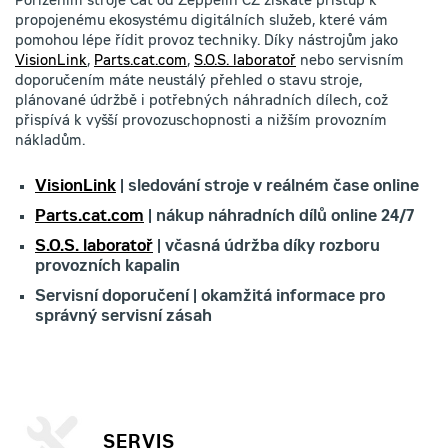
Pořízením stroje Cat od Zeppelin CZ získáte přístup k
propojenému ekosystému digitálních služeb, které vám
pomohou lépe řídit provoz techniky. Díky nástrojům jako
VisionLink
,
Parts.cat.com
,
S.O.S. laboratoř
nebo servisním
doporučením máte neustálý přehled o stavu stroje,
plánované údržbě i potřebných náhradních dílech, což
přispívá k vyšší provozuschopnosti a nižším provozním
nákladům.
VisionLink
| sledování stroje v reálném čase online
Parts.cat.com
| nákup náhradních dílů online 24/7
S.O.S. laboratoř
| včasná údržba díky rozboru
provozních kapalin
Servisní doporučení | okamžitá informace pro
správný servisní zásah
SERVIS