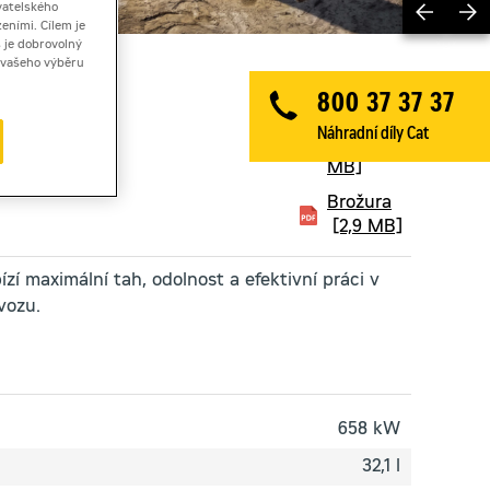
Previ
vatelského
eními. Cílem je
 je dobrovolný
ě vašeho výběru
800 37 37 37
Technický
Náhradní díly Cat
list
[0,4
MB]
Brožura
[2,9 MB]
ízí maximální tah, odolnost a efektivní práci v
vozu.
658 kW
32,1 l