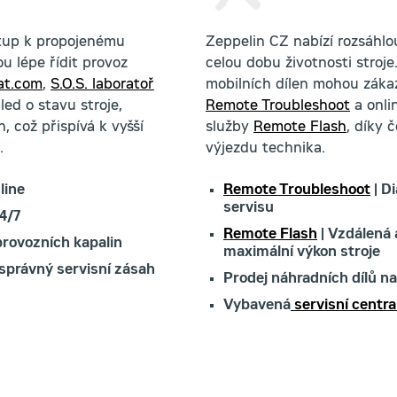
stup k propojenému
Zeppelin CZ nabízí rozsáhlou
u lépe řídit provoz
celou dobu životnosti stroj
at.com
,
S.O.S. laboratoř
mobilních dílen mohou zákaz
ed o stavu stroje,
Remote Troubleshoot
a onli
 což přispívá k vyšší
služby
Remote Flash
, díky 
.
výjezdu technika.
line
Remote Troubleshoot
| D
servisu
4/7
Remote Flash
| Vzdálená 
provozních kapalin
maximální výkon stroje
 správný servisní zásah
Prodej náhradních dílů n
Vybavená
servisní centra 