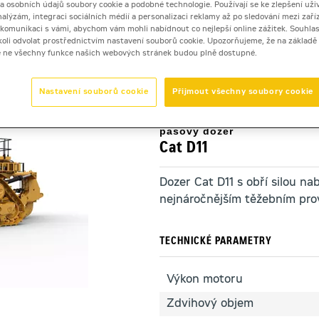
 a osobních údajů soubory cookie a podobné technologie. Používají se ke zlepšení uži
nalýzám, integraci sociálních médií a personalizaci reklamy až po sledování mezi zaříz
i komunikaci s vámi, abychom vám mohli nabídnout co nejlepší online zážitek. Souhlas
 dozery 11 až 100 tun
>
Cat D11
dykoli odvolat prostřednictvím nastavení souborů cookie. Upozorňujeme, že na základ
e ne všechny funkce našich webových stránek budou plně dostupné.
Nastavení souborů cookie
Přijmout všechny soubory cookie
pásový dozer
Cat D11
Dozer Cat D11 s obří silou nab
nejnáročnějším těžebním pro
TECHNICKÉ PARAMETRY
Výkon motoru
Zdvihový objem