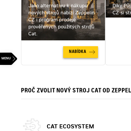
Jako alternativu k nákupu
Díky Pů
nových strojů nabízí Zeppelin
CZ si st
CZ i program prodeje
pronajmo
prověřených použitých strojů
pronájm
Cat.
NABÍDKA
PROČ ZVOLIT NOVÝ STROJ CAT OD ZEPPEL
CAT ECOSYSTEM