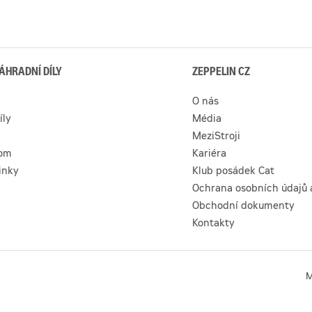
ÁHRADNÍ DÍLY
ZEPPELIN CZ
O nás
íly
Média
MeziStroji
com
Kariéra
inky
Klub posádek Cat
Ochrana osobních údajů 
Obchodní dokumenty
Kontakty
M