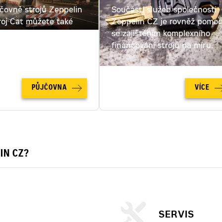
jčovně strojů Zeppelin
Součástí služeb společnosti
roj Cat můžete také
Zeppelin CZ je rovněž pomo
ut. Spočítejte si cenu
se zajištěním komplexního
u online!
financování strojů na míru.
PŮJČOVNA
VÍCE
IN CZ?
SERVIS