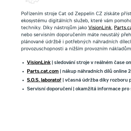
Pořízením stroje Cat od Zeppelin CZ získáte pří
ekosystému digitálních služeb, které vám pomoho
techniky. Díky nástrojům jako
VisionLink
,
Parts.c
nebo servisním doporučením máte neustálý přehl
plánované údržbě i potřebných náhradních dílech,
provozuschopnosti a nižším provozním nákladům
VisionLink
| sledování stroje v reálném čase on
Parts.cat.com
| nákup náhradních dílů online 2
S.O.S. laboratoř
| včasná údržba díky rozboru 
Servisní doporučení | okamžitá informace pro