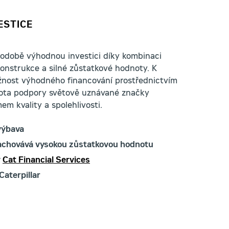
ESTICE
hodobě výhodnou investici díky kombinaci
onstrukce a silné zůstatkové hodnoty. K
ožnost výhodného financování prostřednictvím
tota podpory světově uznávané značky
em kvality a spolehlivosti.
výbava
zachovává vysokou zůstatkovou hodnotu
y
Cat Financial Services
Caterpillar