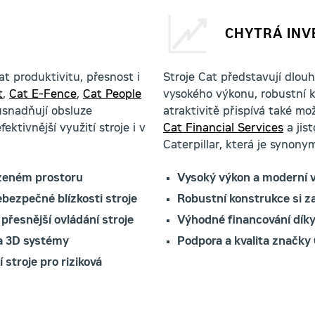
CHYTRÁ INV
t produktivitu, přesnost i
Stroje Cat představují dlou
t
,
Cat E-Fence
,
Cat People
vysokého výkonu, robustní k
snadňují obsluze
atraktivitě přispívá také m
ektivnější využití stroje i v
Cat Financial Services
a jis
Caterpillar, která je synonym
azeném prostoru
Vysoký výkon a moderní 
bezpečné blízkosti stroje
Robustní konstrukce si 
 přesnější ovládání stroje
Výhodné financování dík
 a 3D systémy
Podpora a kvalita značky 
stroje pro riziková