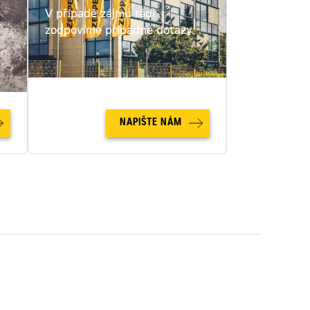
V případě zájmu rádi
c
zodpovíme případné dotazy.
NAPIŠTE NÁM