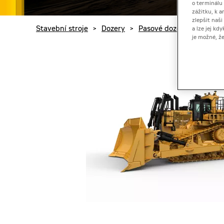
o terminálu
zážitku, k a
zlepšit naš
Stavební stroje
>
Dozery
>
Pasové dozery
>
Pásové
a lze jej k
je možné, ž