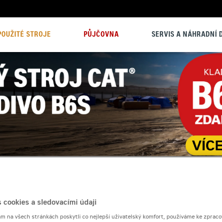
POUŽITÉ STROJE
PŮJČOVNA
SERVIS A NÁHRADNÍ D
 cookies a sledovacími údaji
 na všech stránkách poskytli co nejlepší uživatelský komfort, používáme ke zpraco