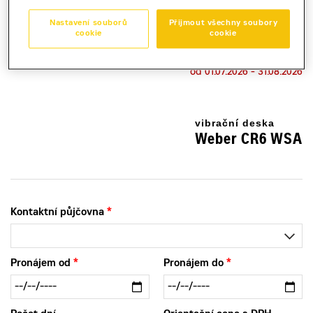
Kauce
Nastavení souborů
Přijmout všechny soubory
30 000 Kč
cookie
cookie
Sleva ve výši 20% bude poskytnuta pro objednávku v období
od 01.07.2026 - 31.08.2026
vibrační deska
Weber CR6 WSA
Kontaktní půjčovna
Pronájem od
Pronájem do