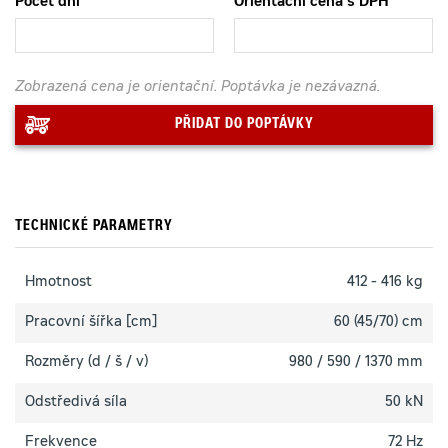
Počet dní
Orientační cena s DPH
Zobrazená cena je orientační. Poptávka je nezávazná.
PŘIDAT DO POPTÁVKY
TECHNICKÉ PARAMETRY
Hmotnost
412 - 416 kg
Pracovní šířka [cm]
60 (45/70) cm
Rozměry (d / š / v)
980 / 590 / 1370 mm
Odstředivá síla
50 kN
Frekvence
72 Hz