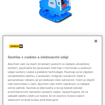
Cena za pronájem
Souhlas s cookies a sledovacími údaji
1 - 22 dnů
Abychom vám na všech stránkách poskytli co nejlepší uživatelský
1 190 Kč bez DPH
komfort, používáme ke zpracování informací o terminálu a osobních
1 439 Kč s DPH
údajů soubory cookie a podobné technologie. Používají se ke zlepšení
Sleva 20 %
uživatelského zážitku, k analýzám, integraci sociálních médií a
personalizaci reklamy až po sledování mezi zařízeními. Cílem je zlepšit
23 a více dnů
naši komunikaci s vámi, abychom vám mohli nabídnout co nejlepší
online zážitek. Souhlas je dobrovolný a lze jej kdykoli odvolat
1 110 Kč bez DPH
prostřednictvím nastavení souborů cookie. Upozorňujeme, že na
1 343 Kč s DPH
základě vašeho výběru je možné, že ne všechny funkce našich
webových stránek budou plně dostupné.
Sleva 20 %