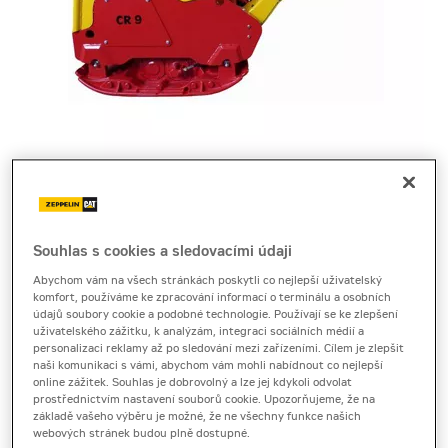
Cena za pronájem
1 - 22 dnů
Souhlas s cookies a sledovacími údaji
1 730 Kč bez DPH
Abychom vám na všech stránkách poskytli co nejlepší uživatelský
komfort, používáme ke zpracování informací o terminálu a osobních
2 093 Kč s DPH
údajů soubory cookie a podobné technologie. Používají se ke zlepšení
Sleva 20 %
uživatelského zážitku, k analýzám, integraci sociálních médií a
personalizaci reklamy až po sledování mezi zařízeními. Cílem je zlepšit
23 a více dnů
naši komunikaci s vámi, abychom vám mohli nabídnout co nejlepší
online zážitek. Souhlas je dobrovolný a lze jej kdykoli odvolat
1 490 Kč bez DPH
prostřednictvím nastavení souborů cookie. Upozorňujeme, že na
1 802 Kč s DPH
základě vašeho výběru je možné, že ne všechny funkce našich
Sleva 20 %
webových stránek budou plně dostupné.