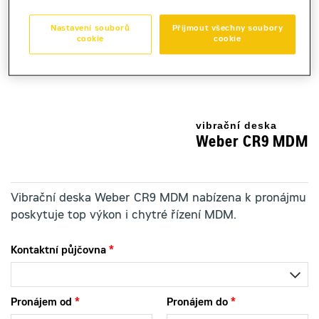
Kauce
Nastavení souborů
Přijmout všechny soubory
30 000 Kč
cookie
cookie
Sleva ve výši 20% bude poskytnuta pro objednávku v období
od 01.07.2026 - 31.08.2026
vibrační deska
Weber CR9 MDM
Vibrační deska Weber CR9 MDM nabízena k pronájmu
poskytuje top výkon i chytré řízení MDM.
Kontaktní půjčovna
Pronájem od
Pronájem do