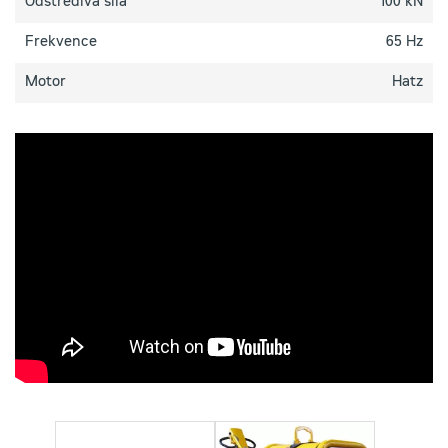
Odstředivá síla
100 kN
Frekvence
65 Hz
Motor
Hatz