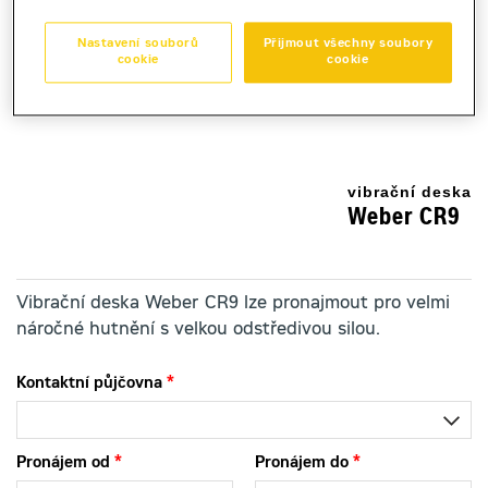
Kauce
Nastavení souborů
Přijmout všechny soubory
30 000 Kč
cookie
cookie
Sleva ve výši 20% bude poskytnuta pro objednávku v období
od 01.07.2026 - 31.08.2026
vibrační deska
Weber CR9
Vibrační deska Weber CR9 lze pronajmout pro velmi
náročné hutnění s velkou odstředivou silou.
Kontaktní půjčovna
Pronájem od
Pronájem do