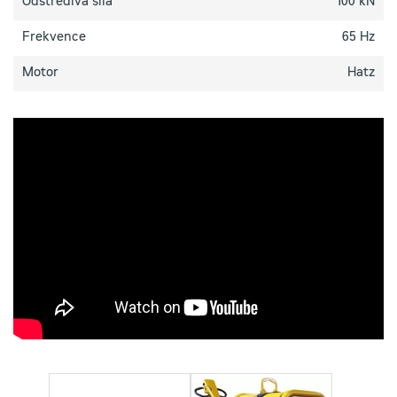
Odstředivá síla
100 kN
Frekvence
65 Hz
Motor
Hatz