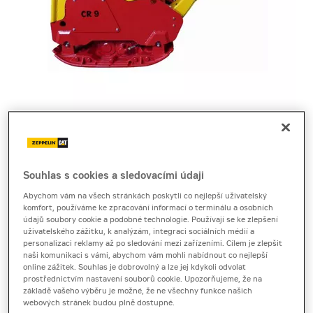
Cena za pronájem
1 - 22 dnů
Souhlas s cookies a sledovacími údaji
1 730 Kč bez DPH
Abychom vám na všech stránkách poskytli co nejlepší uživatelský
komfort, používáme ke zpracování informací o terminálu a osobních
2 093 Kč s DPH
údajů soubory cookie a podobné technologie. Používají se ke zlepšení
Sleva 20 %
uživatelského zážitku, k analýzám, integraci sociálních médií a
personalizaci reklamy až po sledování mezi zařízeními. Cílem je zlepšit
23 a více dnů
naši komunikaci s vámi, abychom vám mohli nabídnout co nejlepší
online zážitek. Souhlas je dobrovolný a lze jej kdykoli odvolat
1 490 Kč bez DPH
prostřednictvím nastavení souborů cookie. Upozorňujeme, že na
1 802 Kč s DPH
základě vašeho výběru je možné, že ne všechny funkce našich
Sleva 20 %
webových stránek budou plně dostupné.