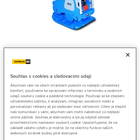
Cena za pronájem
Souhlas s cookies a sledovacími údaji
1 - 22 dnů
Abychom vám na všech stránkách poskytli co nejlepší uživatelský
1 190 Kč bez DPH
komfort, používáme ke zpracování informací o terminálu a osobních
1 439 Kč s DPH
údajů soubory cookie a podobné technologie. Používají se ke zlepšení
Sleva 20 %
uživatelského zážitku, k analýzám, integraci sociálních médií a
personalizaci reklamy až po sledování mezi zařízeními. Cílem je zlepšit
23 a více dnů
naši komunikaci s vámi, abychom vám mohli nabídnout co nejlepší
online zážitek. Souhlas je dobrovolný a lze jej kdykoli odvolat
1 110 Kč bez DPH
prostřednictvím nastavení souborů cookie. Upozorňujeme, že na
1 343 Kč s DPH
základě vašeho výběru je možné, že ne všechny funkce našich
webových stránek budou plně dostupné.
Sleva 20 %