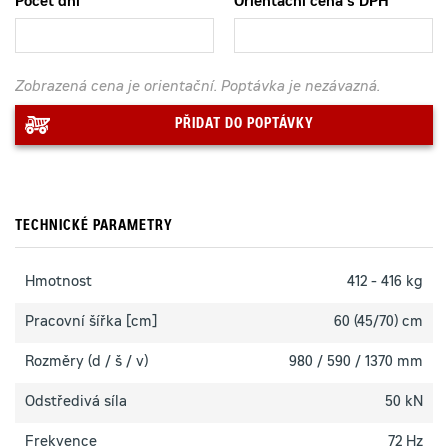
Počet dní
Orientační cena s DPH
Zobrazená cena je orientační. Poptávka je nezávazná.
PŘIDAT DO POPTÁVKY
TECHNICKÉ PARAMETRY
Hmotnost
412 - 416 kg
Pracovní šířka [cm]
60 (45/70) cm
Rozměry (d / š / v)
980 / 590 / 1370 mm
Odstředivá síla
50 kN
Frekvence
72 Hz