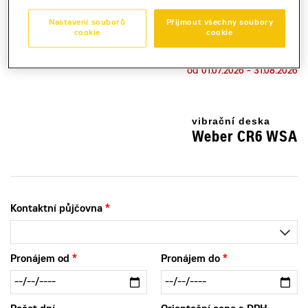
Kauce
Nastavení souborů
Přijmout všechny soubory
30 000 Kč
cookie
cookie
Sleva ve výši 20% bude poskytnuta pro objednávku v období
od 01.07.2026 - 31.08.2026
vibrační deska
Weber CR6 WSA
Kontaktní půjčovna
Pronájem od
Pronájem do