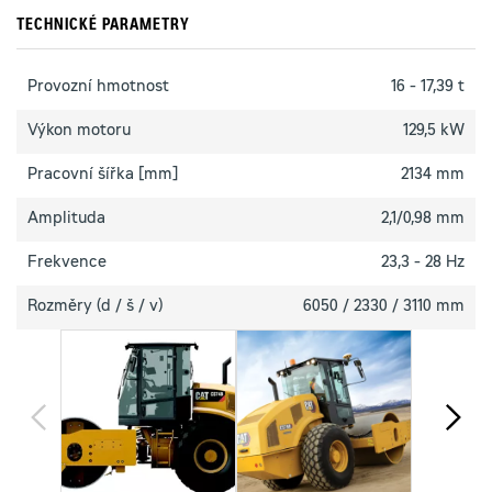
TECHNICKÉ PARAMETRY
Provozní hmotnost
16 - 17,39 t
Výkon motoru
129,5 kW
Pracovní šířka [mm]
2134 mm
Amplituda
2,1/0,98 mm
Frekvence
23,3 - 28 Hz
Rozměry (d / š / v)
6050 / 2330 / 3110 mm