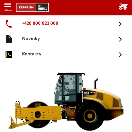
Menu
+420 800 023 000
Novinky
Kontakty