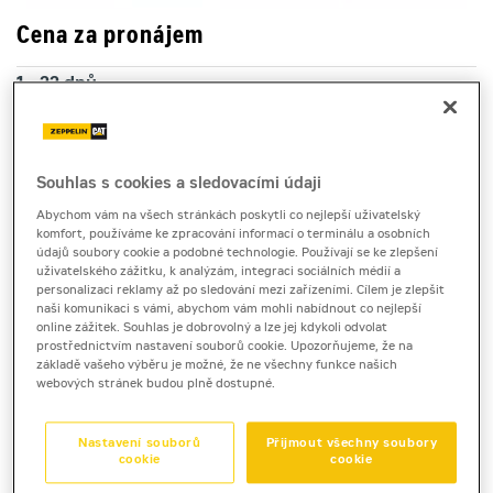
Cena za pronájem
1 - 22 dnů
8 590 Kč bez DPH
10 393 Kč s DPH
23 a více dnů
Souhlas s cookies a sledovacími údaji
7 850 Kč bez DPH
Abychom vám na všech stránkách poskytli co nejlepší uživatelský
9 498 Kč s DPH
komfort, používáme ke zpracování informací o terminálu a osobních
údajů soubory cookie a podobné technologie. Používají se ke zlepšení
Kauce
uživatelského zážitku, k analýzám, integraci sociálních médií a
personalizaci reklamy až po sledování mezi zařízeními. Cílem je zlepšit
30 000 Kč
naši komunikaci s vámi, abychom vám mohli nabídnout co nejlepší
online zážitek. Souhlas je dobrovolný a lze jej kdykoli odvolat
prostřednictvím nastavení souborů cookie. Upozorňujeme, že na
základě vašeho výběru je možné, že ne všechny funkce našich
zeminový válec
webových stránek budou plně dostupné.
Cat CS74B
Nastavení souborů
Přijmout všechny soubory
cookie
cookie
Produktový list
[0,4 MB]