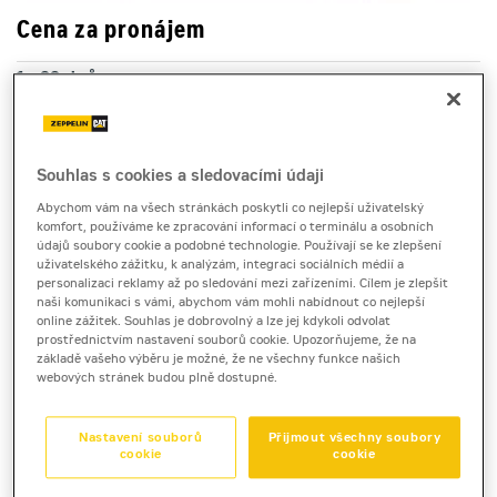
Cena za pronájem
1 - 22 dnů
8 340 Kč bez DPH
10 091 Kč s DPH
23 a více dnů
Souhlas s cookies a sledovacími údaji
7 650 Kč bez DPH
Abychom vám na všech stránkách poskytli co nejlepší uživatelský
komfort, používáme ke zpracování informací o terminálu a osobních
9 256 Kč s DPH
údajů soubory cookie a podobné technologie. Používají se ke zlepšení
uživatelského zážitku, k analýzám, integraci sociálních médií a
Kauce
personalizaci reklamy až po sledování mezi zařízeními. Cílem je zlepšit
30 000 Kč
naši komunikaci s vámi, abychom vám mohli nabídnout co nejlepší
online zážitek. Souhlas je dobrovolný a lze jej kdykoli odvolat
prostřednictvím nastavení souborů cookie. Upozorňujeme, že na
základě vašeho výběru je možné, že ne všechny funkce našich
zeminový válec
webových stránek budou plně dostupné.
Cat CS66B
Nastavení souborů
Přijmout všechny soubory
cookie
cookie
Vibrační válec Cat CS66B je k pronájmu pro těžké