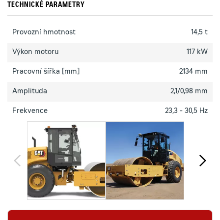
TECHNICKÉ PARAMETRY
Provozní hmotnost
14,5 t
Výkon motoru
117 kW
Pracovní šířka [mm]
2134 mm
Amplituda
2,1/0,98 mm
Frekvence
23,3 - 30,5 Hz