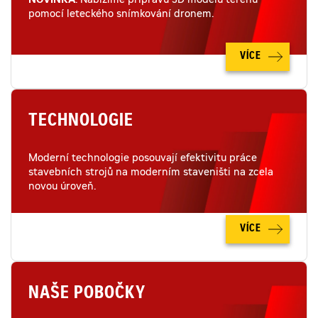
NOVINKA
: Nabízíme přípravu 3D modelu terénu
pomocí leteckého snímkování dronem.
VÍCE
TECHNOLOGIE
Moderní technologie posouvají efektivitu práce
stavebních strojů na moderním staveništi na zcela
novou úroveň.
VÍCE
NAŠE POBOČKY