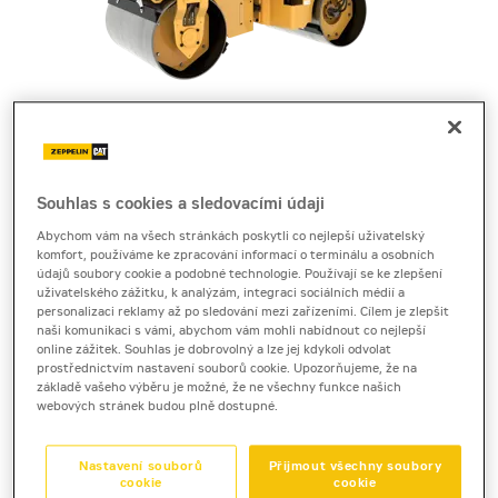
Cena za pronájem
1 - 22 dnů
3 240 Kč bez DPH
Souhlas s cookies a sledovacími údaji
3 920 Kč s DPH
Abychom vám na všech stránkách poskytli co nejlepší uživatelský
komfort, používáme ke zpracování informací o terminálu a osobních
23 a více dnů
údajů soubory cookie a podobné technologie. Používají se ke zlepšení
2 770 Kč bez DPH
uživatelského zážitku, k analýzám, integraci sociálních médií a
personalizaci reklamy až po sledování mezi zařízeními. Cílem je zlepšit
3 351 Kč s DPH
naši komunikaci s vámi, abychom vám mohli nabídnout co nejlepší
online zážitek. Souhlas je dobrovolný a lze jej kdykoli odvolat
Kauce
prostřednictvím nastavení souborů cookie. Upozorňujeme, že na
30 000 Kč
základě vašeho výběru je možné, že ne všechny funkce našich
webových stránek budou plně dostupné.
tandemový vibrační válec
Nastavení souborů
Přijmout všechny soubory
Cat CB4.0
cookie
cookie