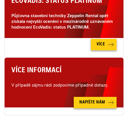
ECOVADIS: STATUS PLATINUM
Půjčovna stavební techniky Zeppelin Rental opět
získala nejvyšší ocenění v mezinárodně uznávaném
hodnocení EcoVadis: status PLATINUM.
VÍCE
VÍCE INFORMACÍ
V případě zájmu rádi zodpovíme případné dotazy.
NAPIŠTE NÁM