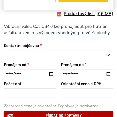
Produktový list
[0,6 MB]
Vibrační válec Cat CB4.0 lze pronajmout pro hutnění
asfaltu a zemin s výkonem vhodným pro větší plochy.
Kontaktní půjčovna
Pronájem od
Pronájem do
Počet dní
Orientační cena s DPH
Zobrazená cena je orientační. Poptávka je nezávazná.
PŘIDAT DO POPTÁVKY