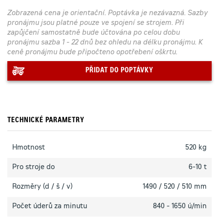
Zobrazená cena je orientační. Poptávka je nezávazná. Sazby
pronájmu jsou platné pouze ve spojení se strojem. Při
zapůjčení samostatně bude účtována po celou dobu
pronájmu sazba 1 - 22 dnů bez ohledu na délku pronájmu. K
ceně pronájmu bude připočteno opotřebení oškrtu.
PŘIDAT DO POPTÁVKY
TECHNICKÉ PARAMETRY
Hmotnost
520 kg
Pro stroje do
6-10 t
Rozměry (d / š / v)
1490 / 520 / 510 mm
Počet úderů za minutu
840 - 1650 ú/min