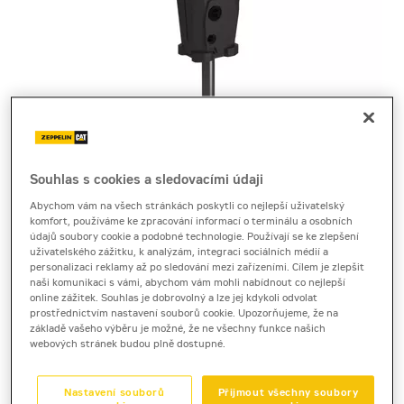
Souhlas s cookies a sledovacími údaji
Cena za pronájem
Abychom vám na všech stránkách poskytli co nejlepší uživatelský
komfort, používáme ke zpracování informací o terminálu a osobních
1 - 22 dnů
údajů soubory cookie a podobné technologie. Používají se ke zlepšení
4 400 Kč bez DPH
uživatelského zážitku, k analýzám, integraci sociálních médií a
personalizaci reklamy až po sledování mezi zařízeními. Cílem je zlepšit
5 324 Kč s DPH
naši komunikaci s vámi, abychom vám mohli nabídnout co nejlepší
online zážitek. Souhlas je dobrovolný a lze jej kdykoli odvolat
23 a více dnů
prostřednictvím nastavení souborů cookie. Upozorňujeme, že na
3 690 Kč bez DPH
základě vašeho výběru je možné, že ne všechny funkce našich
webových stránek budou plně dostupné.
4 464 Kč s DPH
Kauce
Nastavení souborů
Přijmout všechny soubory
20 000 Kč