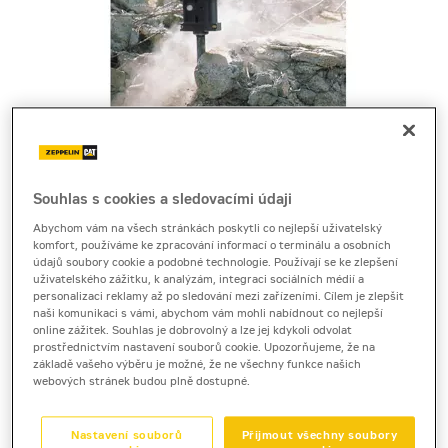
Souhlas s cookies a sledovacími údaji
Cena za pronájem
Abychom vám na všech stránkách poskytli co nejlepší uživatelský
komfort, používáme ke zpracování informací o terminálu a osobních
1 - 22 dnů
údajů soubory cookie a podobné technologie. Používají se ke zlepšení
4 400 Kč bez DPH
uživatelského zážitku, k analýzám, integraci sociálních médií a
personalizaci reklamy až po sledování mezi zařízeními. Cílem je zlepšit
5 324 Kč s DPH
naši komunikaci s vámi, abychom vám mohli nabídnout co nejlepší
online zážitek. Souhlas je dobrovolný a lze jej kdykoli odvolat
23 a více dnů
prostřednictvím nastavení souborů cookie. Upozorňujeme, že na
3 690 Kč bez DPH
základě vašeho výběru je možné, že ne všechny funkce našich
webových stránek budou plně dostupné.
4 464 Kč s DPH
Kauce
Nastavení souborů
Přijmout všechny soubory
20 000 Kč