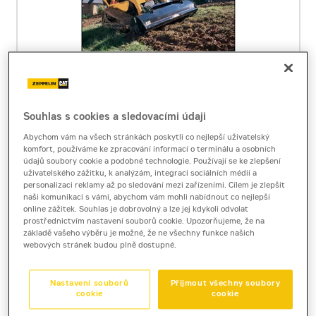
Cat LT13B
Souhlas s cookies a sledovacími údaji
rotavátor
Abychom vám na všech stránkách poskytli co nejlepší uživatelský
Hmotnost
340
kg
komfort, používáme ke zpracování informací o terminálu a osobních
Pro stroje:
SSL, MTL, CWL
údajů soubory cookie a podobné technologie. Používají se ke zlepšení
uživatelského zážitku, k analýzám, integraci sociálních médií a
Šířka záběru
1321
mm
personalizaci reklamy až po sledování mezi zařízeními. Cílem je zlepšit
Rozměry (d / š / v)
960 / 1790 / 760
mm
naši komunikaci s vámi, abychom vám mohli nabídnout co nejlepší
Požadovaný průtok oleje
42 - 86
l/min
online zážitek. Souhlas je dobrovolný a lze jej kdykoli odvolat
Rozsah pracovní hloubky
25 - 152
mm
prostřednictvím nastavení souborů cookie. Upozorňujeme, že na
základě vašeho výběru je možné, že ne všechny funkce našich
Cena za pronájem
webových stránek budou plně dostupné.
1 - 22 dnů
2 300 Kč bez DPH
2 783 Kč s DPH
Nastavení souborů
Přijmout všechny soubory
23 a více dnů
2 010 Kč bez DPH
cookie
cookie
2 432 Kč s DPH