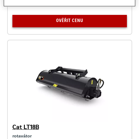
OVĚŘIT CENU
Cat LT18B
rotavátor