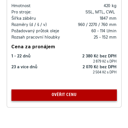
Hmotnost
420
kg
Pro stroje:
SSL, MTL, CWL
Šířka záběru
1847
mm
Rozměry (d / š / v)
960 / 2270 / 760
mm
Požadovaný průtok oleje
60 - 114
l/min
Rozsah pracovní hloubky
25 - 152
mm
Cena za pronájem
1 - 22 dnů
2 380 Kč bez DPH
2 879 Kč s DPH
23 a více dnů
2 070 Kč bez DPH
2 504 Kč s DPH
OVĚŘIT CENU