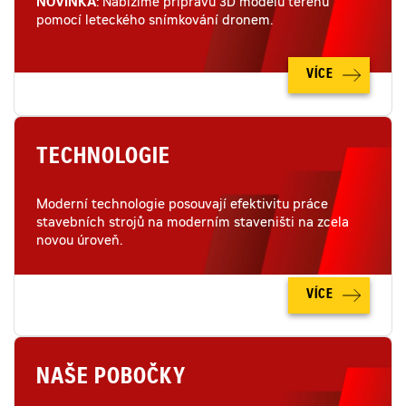
NOVINKA
: Nabízíme přípravu 3D modelu terénu
pomocí leteckého snímkování dronem.
VÍCE
TECHNOLOGIE
Moderní technologie posouvají efektivitu práce
stavebních strojů na moderním staveništi na zcela
novou úroveň.
VÍCE
NAŠE POBOČKY