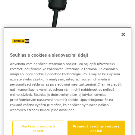
Cena za pronájem
Souhlas s cookies a sledovacími údaji
1 - 22 dnů
2 920 Kč bez DPH
Abychom vám na všech stránkách poskytli co nejlepší uživatelský
komfort, používáme ke zpracování informací o terminálu a osobních
3 533 Kč s DPH
údajů soubory cookie a podobné technologie. Používají se ke zlepšení
uživatelského zážitku, k analýzám, integraci sociálních médií a
23 a více dnů
personalizaci reklamy až po sledování mezi zařízeními. Cílem je zlepšit
2 590 Kč bez DPH
naši komunikaci s vámi, abychom vám mohli nabídnout co nejlepší
online zážitek. Souhlas je dobrovolný a lze jej kdykoli odvolat
3 133 Kč s DPH
prostřednictvím nastavení souborů cookie. Upozorňujeme, že na
základě vašeho výběru je možné, že ne všechny funkce našich
Kauce
webových stránek budou plně dostupné.
20 000 Kč
Nastavení souborů
Přijmout všechny soubory
cookie
cookie