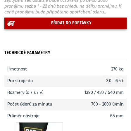
zapůjčení samostatně bude účtována po celou dobu
pronájmu sazba 1 - 22 dnů bez ohledu na délku pronájmu. K
ceně pronájmu bude připočteno opotřebení oškrtu.
PŘIDAT DO POPTÁVKY
TECHNICKÉ PARAMETRY
Hmotnost
270 kg
Pro stroje do
3,0 - 6,5 t
Rozměry (d / š / v)
1390 / 420 / 540 mm
Počet úderů za minutu
700 - 2000 ú/min
Průměr nástroje
65 mm