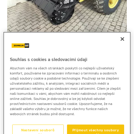
Souhlas s cookies a sledovacími údaji
Cena za pronájem
Abychom vám na všech stránkách poskytli co nejlepší uživatelský
komfort, používáme ke zpracování informací o terminálu a osobních
1 - 22 dnů
údajů soubory cookie a podobné technologie. Používají se ke zlepšení
3 090 Kč bez DPH
uživatelského zážitku, k analýzám, integraci sociálních médií a
personalizaci reklamy až po sledování mezi zařízeními. Cílem je zlepšit
3 738 Kč s DPH
naši komunikaci s vámi, abychom vám mohli nabídnout co nejlepší
online zážitek. Souhlas je dobrovolný a lze jej kdykoli odvolat
23 a více dnů
prostřednictvím nastavení souborů cookie. Upozorňujeme, že na
2 660 Kč bez DPH
základě vašeho výběru je možné, že ne všechny funkce našich
webových stránek budou plně dostupné.
3 218 Kč s DPH
Kauce
Nastavení souborů
Přijmout všechny soubory
20 000 Kč