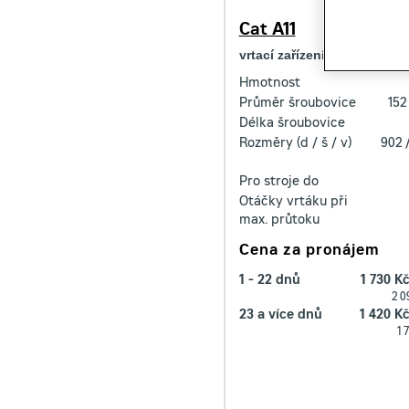
Cat A11
vrtací zařízení
Hmotnost
Průměr šroubovice
152
Délka šroubovice
Rozměry (d / š / v)
902 
Pro stroje do
Otáčky vrtáku při
max. průtoku
Cena za pronájem
1 - 22 dnů
1 730 K
2 0
23 a více dnů
1 420 K
1 