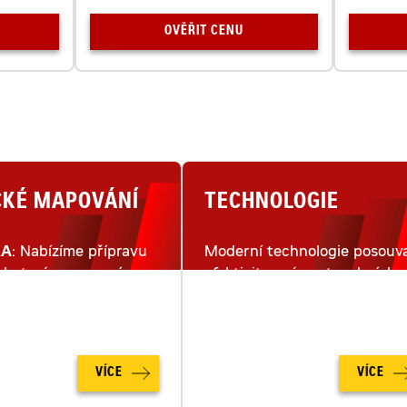
OVĚŘIT CENU
CKÉ MAPOVÁNÍ
TECHNOLOGIE
KA
: Nabízíme přípravu
Moderní technologie posouva
lu terénu pomocí
efektivitu práce stavebních
ho snímkování dronem.
strojů na moderním staveništ
na zcela novou úroveň.
VÍCE
VÍCE