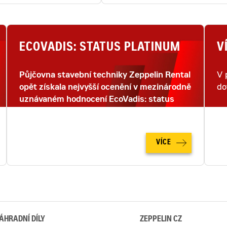
ECOVADIS: STATUS PLATINUM
V
Půjčovna stavební techniky Zeppelin Rental
V 
opět získala nejvyšší ocenění v mezinárodně
do
uznávaném hodnocení EcoVadis: status
PLATINUM.
VÍCE
ÁHRADNÍ DÍLY
ZEPPELIN CZ