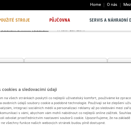
Home
O nás
Mezi
POUŽITÉ STROJE
PŮJČOVNA
SERVIS A NÁHRADNÍ D
 rýpadlům a minirýpadlům
>
Vrtací zařízení
 cookies a sledovacími údaji
 na všech stránkách poskytli co nejlepší uživatelský komfort, používáme ke zpraco
 a osobních údajů soubory cookie a podobné technologie. Používají se ke zlepšení uži
nalýzám, integraci sociálních médií a personalizaci reklamy až po sledování mezi zaříz
i komunikaci s vámi, abychom vám mohli nabídnout co nejlepší online zážitek. Souhlas
dykoli odvolat prostřednictvím nastavení souborů cookie. Upozorňujeme, že na základ
e ne všechny funkce našich webových stránek budou plně dostupné.