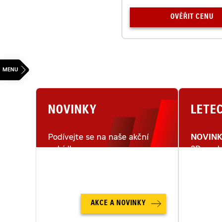
OVĚŘIT CENU
NOVINKY
LETE
Podívejte se na naše akční
NOVIN
nabídky.
3D mode
letecké
AKCE A NOVINKY