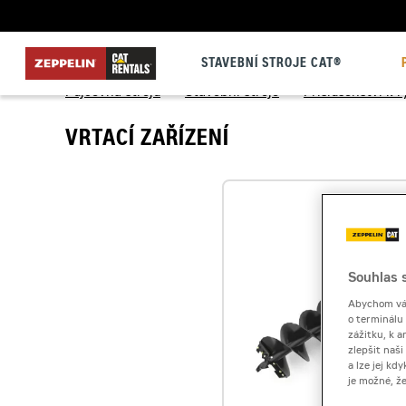
STAVEBNÍ STROJE CAT®
Půjčovna strojů
>
Stavební stroje
>
Příslušenství k
VRTACÍ ZAŘÍZENÍ
Souhlas s
Abychom vám
o terminálu
zážitku, k a
zlepšit naš
a lze jej k
je možné, ž