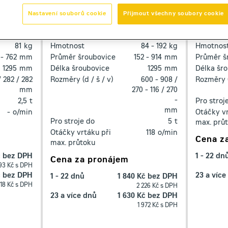
Nastavení souborů cookie
Přijmout všechny soubory cookie
Cat A14B
Cat A7
vrtací zařízení
vrtací zař
81
kg
Hmotnost
84 - 192
kg
Hmotnos
 - 762
mm
Průměr šroubovice
152 - 914
mm
Průměr š
1295
mm
Délka šroubovice
1295
mm
Délka šr
/ 282 / 282
Rozměry (d / š / v)
600 - 908 /
Rozměry (
mm
270 - 116 / 270
-
2,5
t
Pro stroj
mm
-
o/min
Otáčky vr
Pro stroje do
5
t
max. prů
Otáčky vrtáku při
118
o/min
Cena z
max. průtoku
č bez DPH
1 - 22 dn
Cena za pronájem
93 Kč s DPH
č bez DPH
23 a více
1 - 22 dnů
1 840 Kč bez DPH
718 Kč s DPH
2 226 Kč s DPH
23 a více dnů
1 630 Kč bez DPH
1 972 Kč s DPH