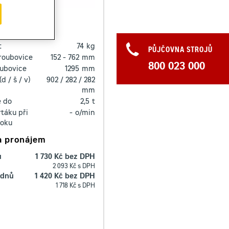
B
ízení
t
74
kg
PŮJČOVNA STROJŮ
roubovice
152 - 762
mm
800 023 000
oubovice
1295
mm
d / š / v)
902 / 282 / 282
mm
e do
2,5
t
táku při
-
o/min
toku
a pronájem
ů
1 730 Kč bez DPH
2 093 Kč s DPH
 dnů
1 420 Kč bez DPH
1 718 Kč s DPH