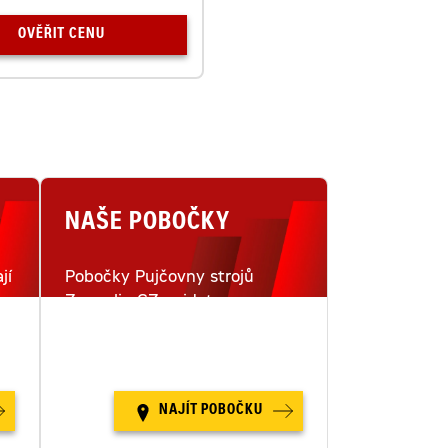
OVĚŘIT CENU
NAŠE POBOČKY
jí
Pobočky Pujčovny strojů
Zeppelin CZ najdete na
i
šestnácti místech v České
republice.
NAJÍT POBOČKU