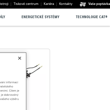
stroji
Tiskové centrum
Kariéra
Kontakty
Vaše poptávka
ÍLY
ENERGETICKÉ SYSTÉMY
TECHNOLOGIE CAT®
vání informací
vatelského
eními. Cílem je
 je dobrovolný
ě vašeho výběru