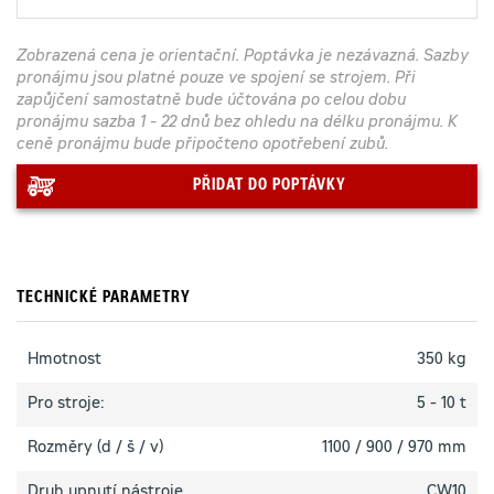
Zobrazená cena je orientační. Poptávka je nezávazná. Sazby
pronájmu jsou platné pouze ve spojení se strojem. Při
zapůjčení samostatně bude účtována po celou dobu
pronájmu sazba 1 - 22 dnů bez ohledu na délku pronájmu. K
ceně pronájmu bude připočteno opotřebení zubů.
PŘIDAT DO POPTÁVKY
TECHNICKÉ PARAMETRY
Hmotnost
350 kg
Pro stroje:
5 - 10 t
Rozměry (d / š / v)
1100 / 900 / 970 mm
Druh upnutí nástroje
CW10