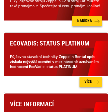
Díky Půjčovně strojů Zeppelin CZ si stroj Cat můžete
také pronajmout. Spočítejte si cenu pronájmu online!
NABÍDKA
ECOVADIS: STATUS PLATINUM
Půjčovna stavební techniky Zeppelin Rental opět
získala nejvyšší ocenění v mezinárodně uznávaném
hodnocení EcoVadis: status PLATINUM.
VÍCE
VÍCE INFORMACÍ