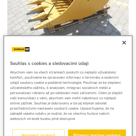
Cena za pronájem
Souhlas s cookies a sledovacími údaji
Abychom vám na všech stránkách poskytli co nejlepší uživatelský
1 - 22 dnů
komfort, používáme ke zpracování informací o terminálu a osobních
údajů soubory cookie a podobné technologie. Používají se ke zlepšení
na dotaz bez DPH
uživatelského zážitku, k analýzám, integraci sociálních médií a
na dotaz s DPH
personalizaci reklamy až po sledování mezi zařízeními. Cílem je zlepšit
naši komunikaci s vámi, abychom vám mohli nabídnout co nejlepší
23 a více dnů
online zážitek. Souhlas je dobrovolný a lze jej kdykoli odvolat
prostřednictvím nastavení souborů cookie. Upozorňujeme, že na
na dotaz bez DPH
základě vašeho výběru je možné, že ne všechny funkce našich
na dotaz s DPH
webových stránek budou plně dostupné.
Kauce
10 000 Kč
Nastavení souborů
Přijmout všechny soubory