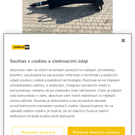
Cena za pronájem
Souhlas s cookies a sledovacími údaji
Abychom vám na všech stránkách poskytli co nejlepší uživatelský
1 - 22 dnů
komfort, používáme ke zpracování informací o terminálu a osobních
údajů soubory cookie a podobné technologie. Používají se ke zlepšení
6 600 Kč bez DPH
uživatelského zážitku, k analýzám, integraci sociálních médií a
7 986 Kč s DPH
personalizaci reklamy až po sledování mezi zařízeními. Cílem je zlepšit
naši komunikaci s vámi, abychom vám mohli nabídnout co nejlepší
23 a více dnů
online zážitek. Souhlas je dobrovolný a lze jej kdykoli odvolat
prostřednictvím nastavení souborů cookie. Upozorňujeme, že na
5 760 Kč bez DPH
základě vašeho výběru je možné, že ne všechny funkce našich
6 969 Kč s DPH
webových stránek budou plně dostupné.
Kauce
Nastavení souborů
Přijmout všechny soubory
30 000 Kč