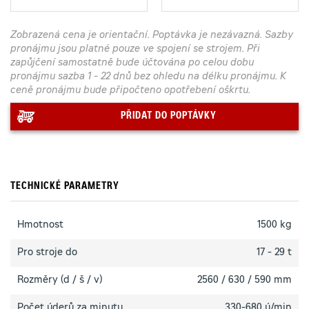
Zobrazená cena je orientační. Poptávka je nezávazná. Sazby
pronájmu jsou platné pouze ve spojení se strojem. Při
zapůjčení samostatně bude účtována po celou dobu
pronájmu sazba 1 - 22 dnů bez ohledu na délku pronájmu. K
ceně pronájmu bude připočteno opotřebení oškrtu.
PŘIDAT DO POPTÁVKY
TECHNICKÉ PARAMETRY
Hmotnost
1500 kg
Pro stroje do
17 - 29 t
Rozměry (d / š / v)
2560 / 630 / 590 mm
Počet úderů za minutu
330-680 ú/min