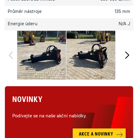
Průměr nástroje
135 mm
Energie úderu
N/A J
NOVINKY
Podívejte se na naše akční nabídky.
AKCE A NOVINKY