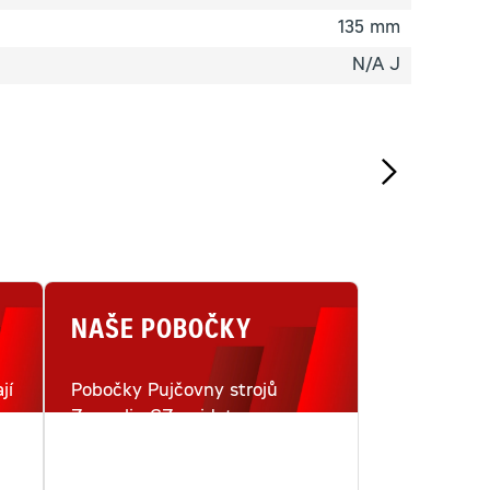
135 mm
N/A J
NAŠE POBOČKY
jí
Pobočky Pujčovny strojů
Zeppelin CZ najdete na
i
šestnácti místech v České
republice.