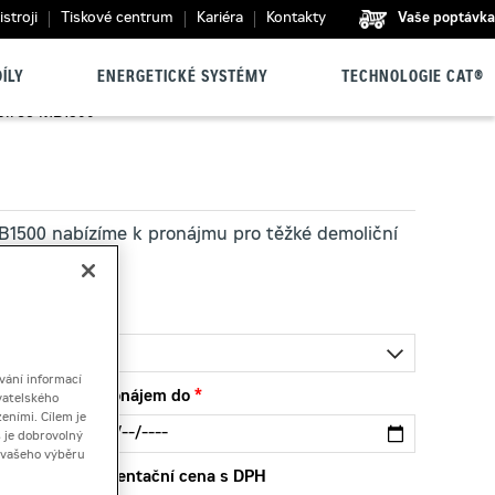
stroji
Tiskové centrum
Kariéra
Kontakty
Vaše poptávka
ÍLY
ENERGETICKÉ SYSTÉMY
TECHNOLOGIE CAT®
piroc MB1500
B1500 nabízíme k pronájmu pro těžké demoliční
né údery.
vání informací
Pronájem do
vatelského
eními. Cílem je
 je dobrovolný
ě vašeho výběru
Orientační cena s DPH