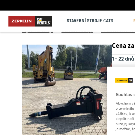
STAVEBNÍ STROJE CAT®
Půjčovna strojů
>
Stavební stroje
>
Příslušenství k
Cena za
1 - 22 dnů
23 a více
Kauce
Souhlas s
Abychom vám
o terminálu
zážitku, k a
zlepšit naš
a lze jej k
je možné, ž