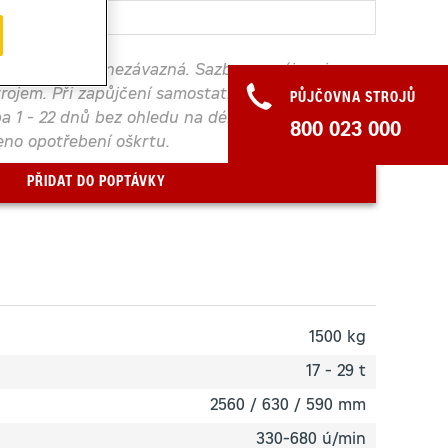
í. Poptávka je nezávazná. Sazby pronájmu jsou
trojem. Při zapůjčení samostatně bude účtována
PŮJČOVNA STROJŮ
a 1 - 22 dnů bez ohledu na délku pronájmu. K
800 023 000
no opotřebení oškrtu.
PŘIDAT DO POPTÁVKY
1500 kg
17 - 29 t
2560 / 630 / 590 mm
330-680 ú/min