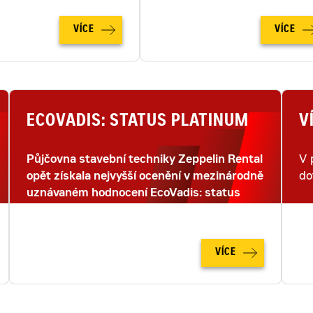
VÍCE
VÍCE
ECOVADIS: STATUS PLATINUM
V
Půjčovna stavební techniky Zeppelin Rental
V 
opět získala nejvyšší ocenění v mezinárodně
do
uznávaném hodnocení EcoVadis: status
PLATINUM.
VÍCE