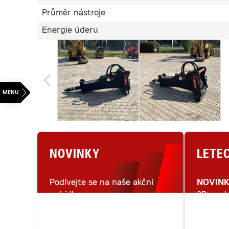
Průměr nástroje
Energie úderu
NOVINKY
LETE
Podívejte se na naše akční
NOVIN
nabídky.
3D mode
letecké