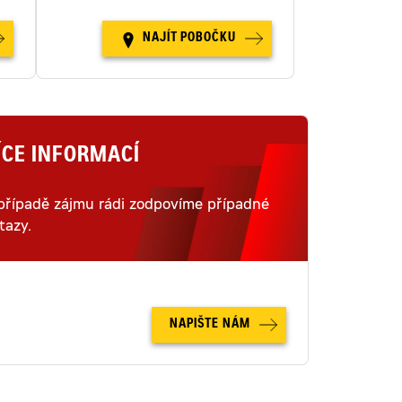
NAJÍT POBOČKU
ÍCE INFORMACÍ
případě zájmu rádi zodpovíme případné
tazy.
NAPIŠTE NÁM