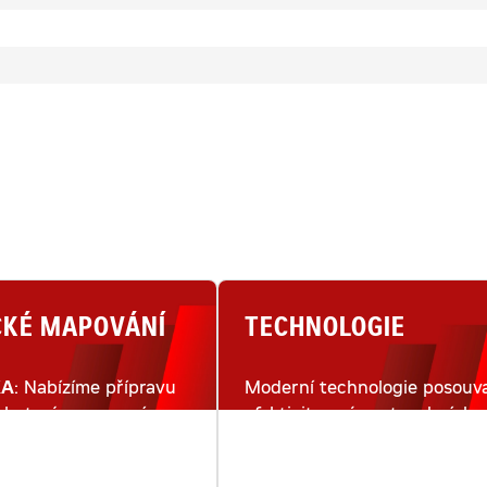
CKÉ MAPOVÁNÍ
TECHNOLOGIE
KA
: Nabízíme přípravu
Moderní technologie posouva
lu terénu pomocí
efektivitu práce stavebních
ho snímkování dronem.
strojů na moderním staveništ
na zcela novou úroveň.