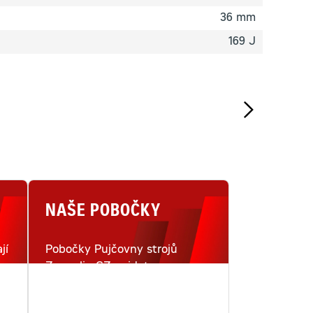
36 mm
169 J
NAŠE POBOČKY
jí
Pobočky Pujčovny strojů
Zeppelin CZ najdete na
i
šestnácti místech v České
republice.