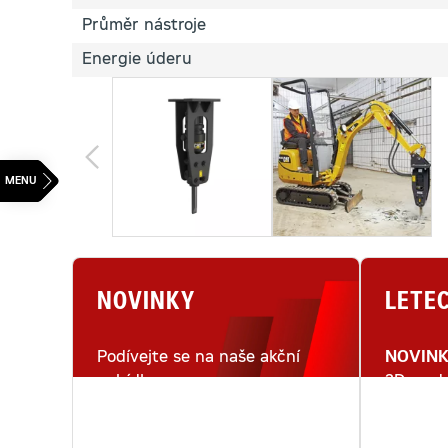
Průměr nástroje
Energie úderu
NOVINKY
LETE
Podívejte se na naše akční
NOVIN
nabídky.
3D mode
letecké