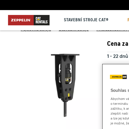
STAVEBNÍ STROJE CAT®
Půjčovna strojů
>
Stavební stroje
>
Příslušenství k
Cena za
1 - 22 dnů
23 a více
Kauce
Souhlas s
Abychom vám
o terminálu
zážitku, k a
zlepšit naš
a lze jej k
je možné, ž