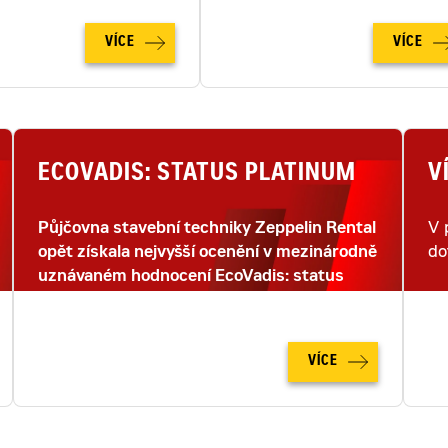
VÍCE
VÍCE
ECOVADIS: STATUS PLATINUM
V
Půjčovna stavební techniky Zeppelin Rental
V 
opět získala nejvyšší ocenění v mezinárodně
do
uznávaném hodnocení EcoVadis: status
PLATINUM.
VÍCE