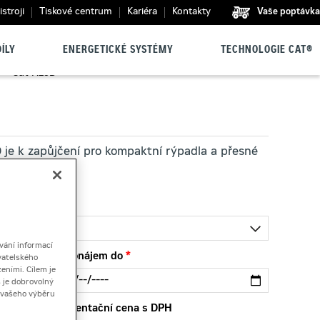
stroji
Tiskové centrum
Kariéra
Kontakty
Vaše poptávka
ÍLY
ENERGETICKÉ SYSTÉMY
TECHNOLOGIE CAT®
>
Cat H25D
 je k zapůjčení pro kompaktní rýpadla a přesné
vání informací
Pronájem do
vatelského
eními. Cílem je
 je dobrovolný
ě vašeho výběru
Orientační cena s DPH