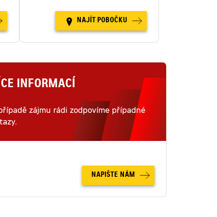
NAJÍT POBOČKU
ÍCE INFORMACÍ
případě zájmu rádi zodpovíme případné
tazy.
NAPIŠTE NÁM