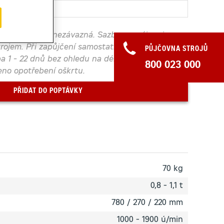
í. Poptávka je nezávazná. Sazby pronájmu jsou
trojem. Při zapůjčení samostatně bude účtována
PŮJČOVNA STROJŮ
a 1 - 22 dnů bez ohledu na délku pronájmu. K
800 023 000
no opotřebení oškrtu.
PŘIDAT DO POPTÁVKY
70 kg
0,8 - 1,1 t
780 / 270 / 220 mm
1000 - 1900 ú/min