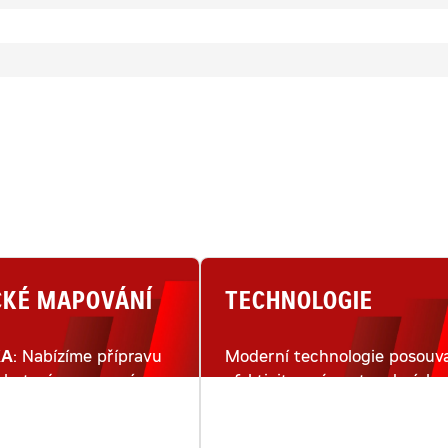
CKÉ MAPOVÁNÍ
TECHNOLOGIE
KA
: Nabízíme přípravu
Moderní technologie posouva
lu terénu pomocí
efektivitu práce stavebních
ho snímkování dronem.
strojů na moderním staveništ
na zcela novou úroveň.