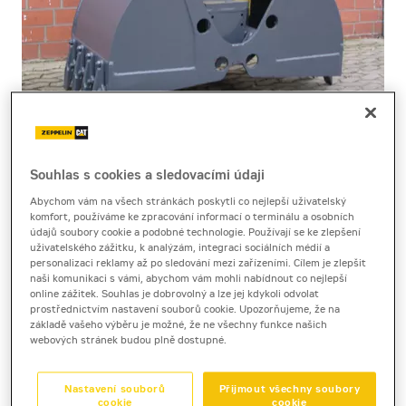
Souhlas s cookies a sledovacími údaji
Cena za pronájem
Abychom vám na všech stránkách poskytli co nejlepší uživatelský
komfort, používáme ke zpracování informací o terminálu a osobních
1 - 22 dnů
údajů soubory cookie a podobné technologie. Používají se ke zlepšení
uživatelského zážitku, k analýzám, integraci sociálních médií a
2 700 Kč bez DPH
personalizaci reklamy až po sledování mezi zařízeními. Cílem je zlepšit
3 267 Kč s DPH
naši komunikaci s vámi, abychom vám mohli nabídnout co nejlepší
online zážitek. Souhlas je dobrovolný a lze jej kdykoli odvolat
23 a více dnů
prostřednictvím nastavení souborů cookie. Upozorňujeme, že na
základě vašeho výběru je možné, že ne všechny funkce našich
2 370 Kč bez DPH
webových stránek budou plně dostupné.
2 867 Kč s DPH
Kauce
Nastavení souborů
Přijmout všechny soubory
20 000 Kč
cookie
cookie