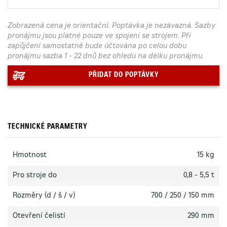
Zobrazená cena je orientační. Poptávka je nezávazná. Sazby
pronájmu jsou platné pouze ve spojení se strojem. Při
zapůjčení samostatně bude účtována po celou dobu
pronájmu sazba 1 - 22 dnů bez ohledu na délku pronájmu.
PŘIDAT DO POPTÁVKY
TECHNICKÉ PARAMETRY
Hmotnost
15 kg
Pro stroje do
0,8 - 5,5 t
Rozměry (d / š / v)
700 / 250 / 150 mm
Otevření čelistí
290 mm