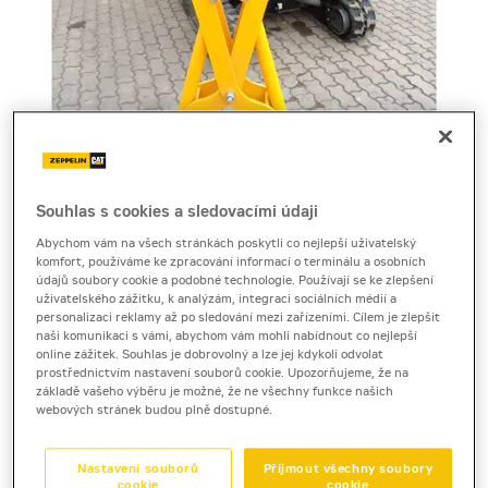
Souhlas s cookies a sledovacími údaji
Cena za pronájem
Abychom vám na všech stránkách poskytli co nejlepší uživatelský
komfort, používáme ke zpracování informací o terminálu a osobních
1 - 22 dnů
údajů soubory cookie a podobné technologie. Používají se ke zlepšení
uživatelského zážitku, k analýzám, integraci sociálních médií a
na dotaz bez DPH
personalizaci reklamy až po sledování mezi zařízeními. Cílem je zlepšit
na dotaz s DPH
naši komunikaci s vámi, abychom vám mohli nabídnout co nejlepší
online zážitek. Souhlas je dobrovolný a lze jej kdykoli odvolat
23 a více dnů
prostřednictvím nastavení souborů cookie. Upozorňujeme, že na
základě vašeho výběru je možné, že ne všechny funkce našich
na dotaz bez DPH
webových stránek budou plně dostupné.
na dotaz s DPH
Kauce
Nastavení souborů
Přijmout všechny soubory
5 000 Kč
cookie
cookie