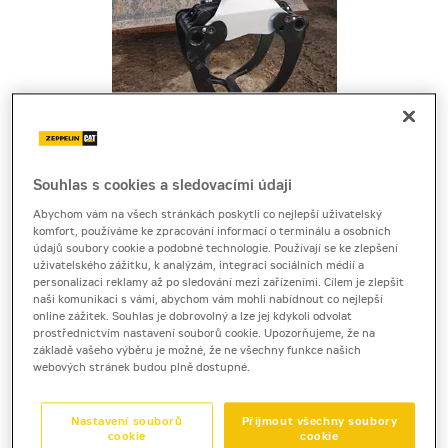
Souhlas s cookies a sledovacími údaji
Cena za pronájem
Abychom vám na všech stránkách poskytli co nejlepší uživatelský
komfort, používáme ke zpracování informací o terminálu a osobních
1 - 22 dnů
údajů soubory cookie a podobné technologie. Používají se ke zlepšení
uživatelského zážitku, k analýzám, integraci sociálních médií a
2 560 Kč bez DPH
personalizaci reklamy až po sledování mezi zařízeními. Cílem je zlepšit
naši komunikaci s vámi, abychom vám mohli nabídnout co nejlepší
3 097 Kč s DPH
online zážitek. Souhlas je dobrovolný a lze jej kdykoli odvolat
23 a více dnů
prostřednictvím nastavení souborů cookie. Upozorňujeme, že na
základě vašeho výběru je možné, že ne všechny funkce našich
2 410 Kč bez DPH
webových stránek budou plně dostupné.
2 916 Kč s DPH
Kauce
Nastavení souborů
Přijmout všechny soubory
cookie
cookie
20 000 Kč