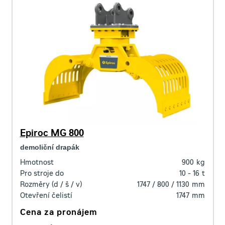
Epiroc MG 800
demoliční drapák
Hmotnost
900
kg
Pro stroje do
10 - 16
t
Rozměry (d / š / v)
1747 / 800 / 1130
mm
Otevření čelistí
1747
mm
Cena za pronájem