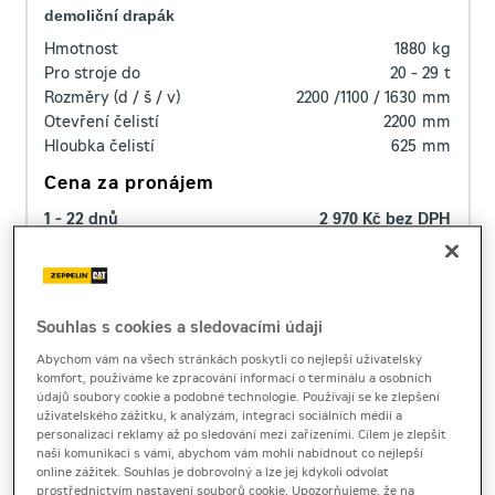
demoliční drapák
Hmotnost
1880
kg
Pro stroje do
20 - 29
t
Rozměry (d / š / v)
2200 /1100 / 1630
mm
Otevření čelistí
2200
mm
Hloubka čelistí
625
mm
Cena za pronájem
1 - 22 dnů
2 970 Kč bez DPH
3 593 Kč s DPH
23 a více dnů
2 660 Kč bez DPH
3 218 Kč s DPH
Produktový list
[0,5 MB]
Souhlas s cookies a sledovacími údaji
Abychom vám na všech stránkách poskytli co nejlepší uživatelský
komfort, používáme ke zpracování informací o terminálu a osobních
OVĚŘIT CENU
údajů soubory cookie a podobné technologie. Používají se ke zlepšení
uživatelského zážitku, k analýzám, integraci sociálních médií a
personalizaci reklamy až po sledování mezi zařízeními. Cílem je zlepšit
naši komunikaci s vámi, abychom vám mohli nabídnout co nejlepší
online zážitek. Souhlas je dobrovolný a lze jej kdykoli odvolat
prostřednictvím nastavení souborů cookie. Upozorňujeme, že na