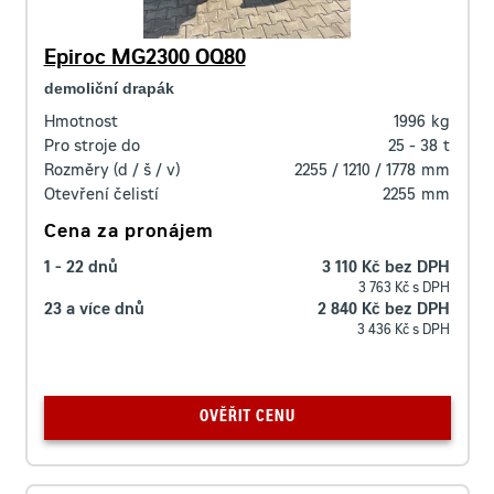
Epiroc MG2300 OQ80
demoliční drapák
Hmotnost
1996
kg
Pro stroje do
25 - 38
t
Rozměry (d / š / v)
2255 / 1210 / 1778
mm
Otevření čelistí
2255
mm
Cena za pronájem
1 - 22 dnů
3 110 Kč bez DPH
3 763 Kč s DPH
23 a více dnů
2 840 Kč bez DPH
3 436 Kč s DPH
OVĚŘIT CENU