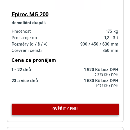
Epiroc MG 200
demoliční drapák
Hmotnost
175
kg
Pro stroje do
1,2 - 3
t
Rozměry (d / š / v)
900 / 450 / 630
mm
Otevření čelistí
860
mm
Cena za pronájem
1 - 22 dnů
1 920 Kč bez DPH
2 323 Kč s DPH
23 a více dnů
1 630 Kč bez DPH
1 972 Kč s DPH
OVĚŘIT CENU