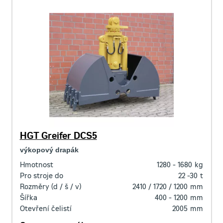
HGT Greifer DCS5
výkopový drapák
Hmotnost
1280 - 1680
kg
Pro stroje do
22 -30
t
Rozměry (d / š / v)
2410 / 1720 / 1200
mm
Šířka
400 - 1200
mm
Otevření čelistí
2005
mm