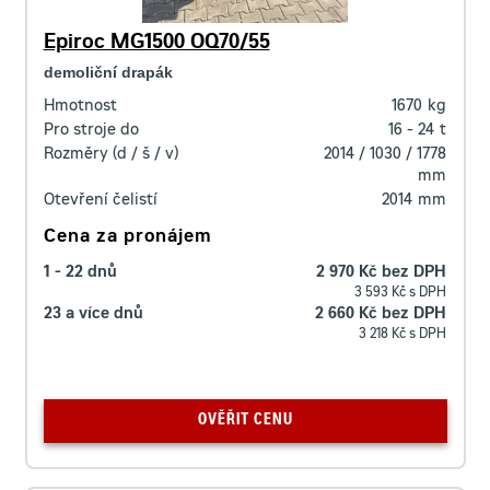
Epiroc MG1500 OQ70/55
demoliční drapák
Hmotnost
1670
kg
Pro stroje do
16 - 24
t
Rozměry (d / š / v)
2014 / 1030 / 1778
mm
Otevření čelistí
2014
mm
Cena za pronájem
1 - 22 dnů
2 970 Kč bez DPH
3 593 Kč s DPH
23 a více dnů
2 660 Kč bez DPH
3 218 Kč s DPH
OVĚŘIT CENU