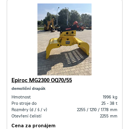
Epiroc MG2300 OQ70/55
demoliční drapák
Hmotnost
1996
kg
Pro stroje do
25 - 38
t
Rozměry (d / š / v)
2255 / 1210 / 1778
mm
Otevření čelistí
2255
mm
Cena za pronájem