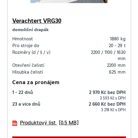
Verachtert VRG30
demoliční drapák
Hmotnost
1880
kg
Pro stroje do
20 - 29
t
Rozměry (d / š / v)
2200 / 1100 / 1630
mm
Otevření čelistí
2200
mm
Hloubka čelistí
625
mm
Cena za pronájem
1 - 22 dnů
2 970 Kč bez DPH
3 593 Kč s DPH
23 a více dnů
2 660 Kč bez DPH
3 218 Kč s DPH
Produktový list
[0,5 MB]