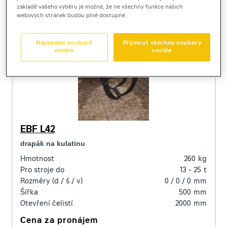
základě vašeho výběru je možné, že ne všechny funkce našich
webových stránek budou plně dostupné.
Nastavení souborů
Přijmout všechny soubory
cookie
cookie
EBF L42
drapák na kulatinu
Hmotnost
260
kg
Pro stroje do
13 - 25
t
Rozměry (d / š / v)
0 / 0 / 0
mm
Šířka
500
mm
Otevření čelistí
2000
mm
Cena za pronájem