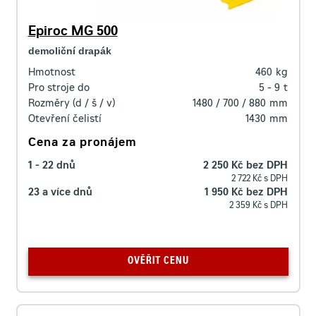
Epiroc MG 500
demoliční drapák
Hmotnost
460
kg
Pro stroje do
5 - 9
t
Rozměry (d / š / v)
1480 / 700 / 880
mm
Otevření čelistí
1430
mm
Cena za pronájem
1 - 22 dnů
2 250 Kč bez DPH
2 722 Kč s DPH
23 a více dnů
1 950 Kč bez DPH
2 359 Kč s DPH
OVĚŘIT CENU