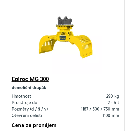
Epiroc MG 300
demoliční drapák
Hmotnost
290
kg
Pro stroje do
2 - 5
t
Rozměry (d / š / v)
1187 / 500 / 750
mm
Otevření čelistí
1100
mm
Cena za pronájem