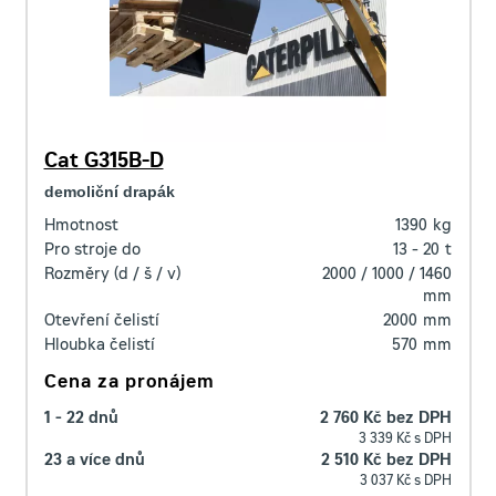
Cat G315B-D
demoliční drapák
Hmotnost
1390
kg
Pro stroje do
13 - 20
t
Rozměry (d / š / v)
2000 / 1000 / 1460
mm
Otevření čelistí
2000
mm
Hloubka čelistí
570
mm
Cena za pronájem
1 - 22 dnů
2 760 Kč bez DPH
3 339 Kč s DPH
23 a více dnů
2 510 Kč bez DPH
3 037 Kč s DPH