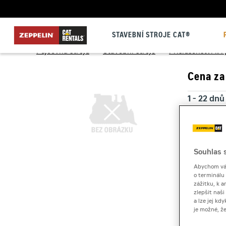
STAVEBNÍ STROJE CAT®
Půjčovna strojů
>
Stavební stroje
>
Příslušenství k
Cena za
1 - 22 dnů
23 a více
Souhlas s
Kauce
Abychom vám
o terminálu
zážitku, k a
zlepšit naš
a lze jej k
je možné, ž