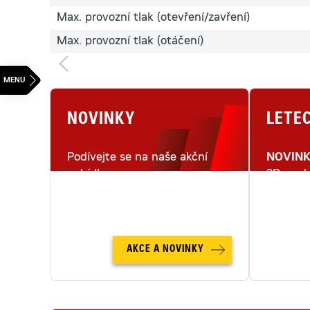
Max. provozní tlak (otevření/zavření)
Max. provozní tlak (otáčení)
NOVINKY
LETE
Podívejte se na naše akční
NOVIN
nabídky.
3D mode
letecké
AKCE A NOVINKY