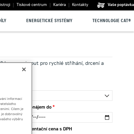
stroji
Tiskové centrum
Kariéra
Kontakty
Vaše poptávka
ÍLY
ENERGETICKÉ SYSTÉMY
TECHNOLOGIE CAT®
 lze pronajmout pro rychlé stříhání, drcení a
.
vání informací
vatelského
Pronájem do
eními. Cílem je
 je dobrovolný
ě vašeho výběru
Orientační cena s DPH