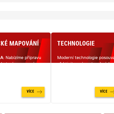
CKÉ MAPOVÁNÍ
TECHNOLOGIE
KA
: Nabízíme přípravu
Moderní technologie posouva
lu terénu pomocí
efektivitu práce stavebních
ho snímkování dronem.
strojů na moderním staveništ
na zcela novou úroveň.
VÍCE
VÍCE