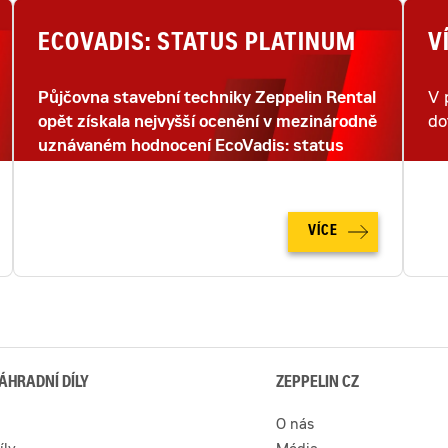
ECOVADIS: STATUS PLATINUM
V
Půjčovna stavební techniky Zeppelin Rental
V 
opět získala nejvyšší ocenění v mezinárodně
do
uznávaném hodnocení EcoVadis: status
PLATINUM.
VÍCE
ÁHRADNÍ DÍLY
ZEPPELIN CZ
O nás