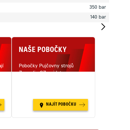
350 bar
140 bar
NAŠE POBOČKY
jí
Pobočky Pujčovny strojů
Zeppelin CZ najdete na
i
šestnácti místech v České
republice.
NAJÍT POBOČKU