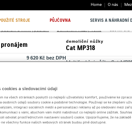
Home
O nás
Mezi
POUŽITÉ STROJE
PŮJČOVNA
SERVIS A NÁHRADNÍ D
 rýpadlům a minirýpadlům
>
Demoliční nůžky velké
>
Cat MP318
demoliční nůžky
 pronájem
Cat MP318
9 620 Kč bez DPH
Multifunkční nůžky Cat MP318
11 640 Kč s DPH
profesionální demoliční práce
 dnů
8 270 Kč bez DPH
10 006 Kč s DPH
Kontaktní půjčovna
 cookies a sledovacími údaji
30 000 Kč
 na všech stránkách poskytli co nejlepší uživatelský komfort, používáme ke zpraco
 a osobních údajů soubory cookie a podobné technologie. Používají se ke zlepšení uži
Pronájem od
nalýzám, integraci sociálních médií a personalizaci reklamy až po sledování mezi zaříz
i komunikaci s vámi, abychom vám mohli nabídnout co nejlepší online zážitek. Souhlas
dykoli odvolat prostřednictvím nastavení souborů cookie. Upozorňujeme, že na základ
e ne všechny funkce našich webových stránek budou plně dostupné.
Počet dní