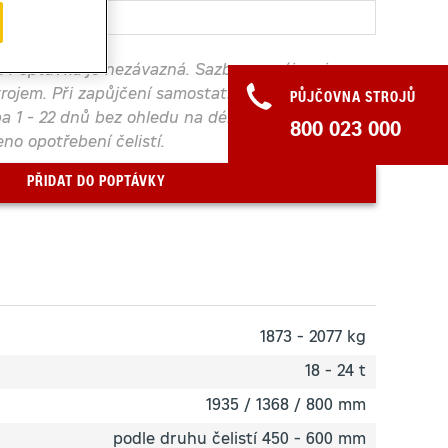
í. Poptávka je nezávazná. Sazby pronájmu jsou
trojem. Při zapůjčení samostatně bude účtována
PŮJČOVNA STROJŮ
a 1 - 22 dnů bez ohledu na délku pronájmu. K
800 023 000
o opotřebení čelistí.
PŘIDAT DO POPTÁVKY
1873 - 2077 kg
18 - 24 t
1935 / 1368 / 800 mm
podle druhu čelistí 450 - 600 mm