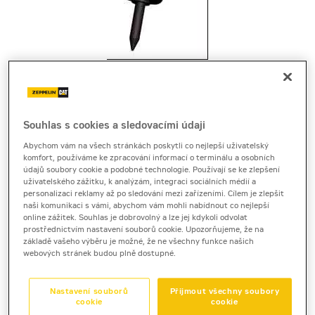
Cena za pronájem
1 - 22 dnů
Souhlas s cookies a sledovacími údaji
1 840 Kč bez DPH
2 226 Kč s DPH
Abychom vám na všech stránkách poskytli co nejlepší uživatelský
komfort, používáme ke zpracování informací o terminálu a osobních
23 a více dnů
údajů soubory cookie a podobné technologie. Používají se ke zlepšení
uživatelského zážitku, k analýzám, integraci sociálních médií a
1 630 Kč bez DPH
personalizaci reklamy až po sledování mezi zařízeními. Cílem je zlepšit
1 972 Kč s DPH
naši komunikaci s vámi, abychom vám mohli nabídnout co nejlepší
online zážitek. Souhlas je dobrovolný a lze jej kdykoli odvolat
Kauce
prostřednictvím nastavení souborů cookie. Upozorňujeme, že na
základě vašeho výběru je možné, že ne všechny funkce našich
20 000 Kč
webových stránek budou plně dostupné.
hydraulické kladivo
Nastavení souborů
Přijmout všechny soubory
cookie
cookie
Cat H45Ds