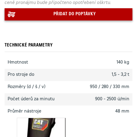
ceně pronájmu bude připočteno opotřebení oškrtu.
PŘIDAT DO POPTÁVKY
TECHNICKÉ PARAMETRY
Hmotnost
140 kg
Pro stroje do
1,5 - 3,2 t
Rozměry (d / š / v)
950 / 280 / 330 mm
Počet úderů za minutu
900 - 2500 ú/min
Průměr nástroje
48 mm