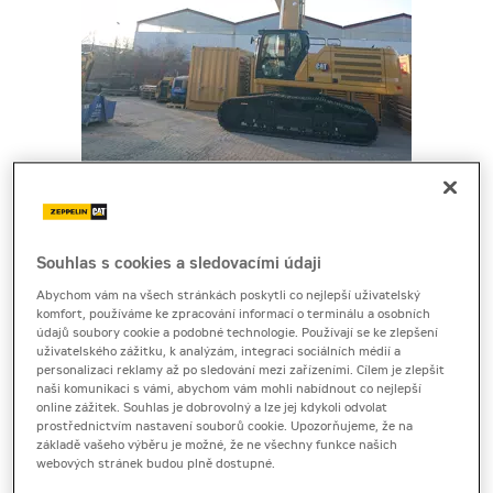
Cena za pronájem
Souhlas s cookies a sledovacími údaji
1 - 22 dnů
Abychom vám na všech stránkách poskytli co nejlepší uživatelský
16 450 Kč bez DPH
komfort, používáme ke zpracování informací o terminálu a osobních
19 904 Kč s DPH
údajů soubory cookie a podobné technologie. Používají se ke zlepšení
uživatelského zážitku, k analýzám, integraci sociálních médií a
23 a více dnů
personalizaci reklamy až po sledování mezi zařízeními. Cílem je zlepšit
naši komunikaci s vámi, abychom vám mohli nabídnout co nejlepší
14 880 Kč bez DPH
online zážitek. Souhlas je dobrovolný a lze jej kdykoli odvolat
18 004 Kč s DPH
prostřednictvím nastavení souborů cookie. Upozorňujeme, že na
základě vašeho výběru je možné, že ne všechny funkce našich
Kauce
webových stránek budou plně dostupné.
50 000 Kč