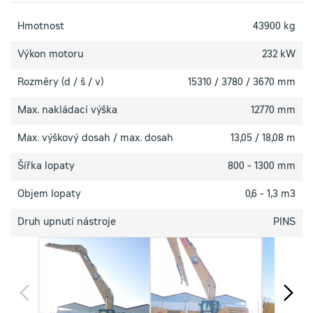
Hmotnost
43900 kg
Výkon motoru
232 kW
Rozměry (d / š / v)
15310 / 3780 / 3670 mm
Max. nakládací výška
12770 mm
Max. výškový dosah / max. dosah
13,05 / 18,08 m
Šířka lopaty
800 - 1300 mm
Objem lopaty
0,6 - 1,3 m3
Druh upnutí nástroje
PINS