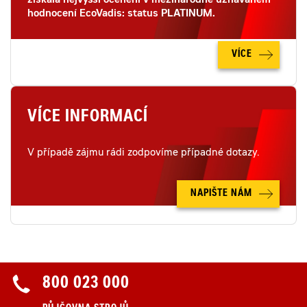
získala nejvyšší ocenění v mezinárodně uznávaném
hodnocení EcoVadis: status PLATINUM.
VÍCE
VÍCE INFORMACÍ
V případě zájmu rádi zodpovíme případné dotazy.
NAPIŠTE NÁM
800 023 000