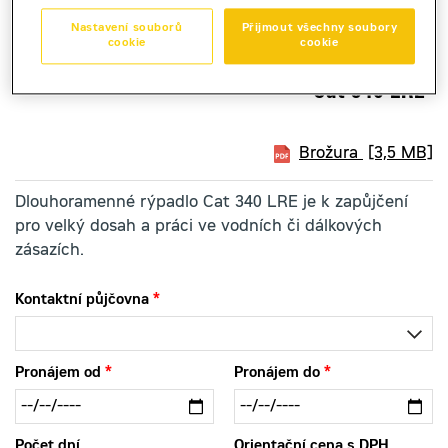
Nastavení souborů
Přijmout všechny soubory
cookie
cookie
pásové rýpadlo
Cat 340 LRE
Brožura
[3,5 MB]
Dlouhoramenné rýpadlo Cat 340 LRE je k zapůjčení
pro velký dosah a práci ve vodních či dálkových
zásazích.
Kontaktní půjčovna
Pronájem od
Pronájem do
Počet dní
Orientační cena s DPH