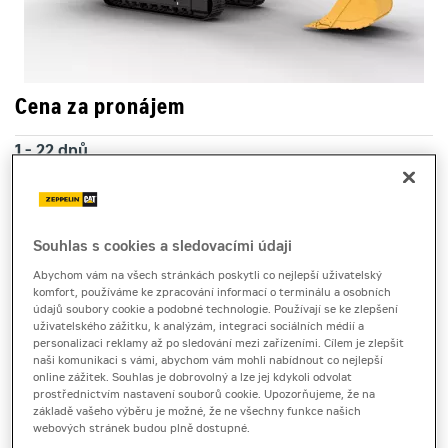
Cena za pronájem
1 - 22 dnů
15 200 Kč bez DPH
18 392 Kč s DPH
23 a více dnů
Souhlas s cookies a sledovacími údaji
13 240 Kč bez DPH
Abychom vám na všech stránkách poskytli co nejlepší uživatelský
16 020 Kč s DPH
komfort, používáme ke zpracování informací o terminálu a osobních
údajů soubory cookie a podobné technologie. Používají se ke zlepšení
Kauce
uživatelského zážitku, k analýzám, integraci sociálních médií a
50 000 Kč
personalizaci reklamy až po sledování mezi zařízeními. Cílem je zlepšit
naši komunikaci s vámi, abychom vám mohli nabídnout co nejlepší
online zážitek. Souhlas je dobrovolný a lze jej kdykoli odvolat
prostřednictvím nastavení souborů cookie. Upozorňujeme, že na
základě vašeho výběru je možné, že ne všechny funkce našich
pásové rýpadlo
webových stránek budou plně dostupné.
Cat 336 OQ