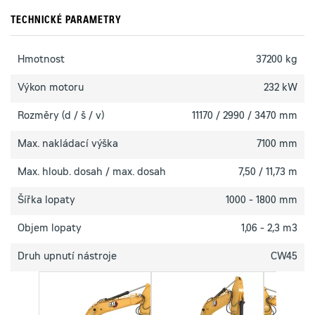
TECHNICKÉ PARAMETRY
Hmotnost
37200 kg
Výkon motoru
232 kW
Rozměry (d / š / v)
11170 / 2990 / 3470 mm
Max. nakládací výška
7100 mm
Max. hloub. dosah / max. dosah
7,50 / 11,73 m
Šířka lopaty
1000 - 1800 mm
Objem lopaty
1,06 - 2,3 m3
Druh upnutí nástroje
CW45