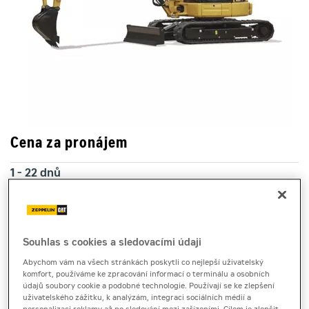
Cena za pronájem
1 - 22 dnů
4 390 Kč bez DPH
5 311 Kč s DPH
23 a více dnů
Souhlas s cookies a sledovacími údaji
4 010 Kč bez DPH
Abychom vám na všech stránkách poskytli co nejlepší uživatelský
4 852 Kč s DPH
komfort, používáme ke zpracování informací o terminálu a osobních
údajů soubory cookie a podobné technologie. Používají se ke zlepšení
Kauce
uživatelského zážitku, k analýzám, integraci sociálních médií a
30 000 Kč