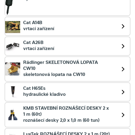
Cat A14B
vrtací zařízení
Cat A26B
vrtací zařízení
Rädlinger SKELETONOVÁ LOPATA
CW10
skeletonová lopata na CW10
Cat H65Es
hydraulické kladivo
KMB STAVEBNÍ ROZNÁŠECÍ DESKY 2 x
1 m (60t)
roznášecí desky 2,0 x 1,0 m (60 tun)
LuxTek ROZNÁŠECÍ DESKY 2 x 1 m (20t)