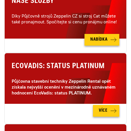
NAŠE SLUŽBY
Díky Půjčovně strojů Zeppelin CZ si stroj Cat můžete
také pronajmout. Spočítejte si cenu pronájmu online!
NABÍDKA
ECOVADIS: STATUS PLATINUM
Půjčovna stavební techniky Zeppelin Rental opět
získala nejvyšší ocenění v mezinárodně uznávaném
hodnocení EcoVadis: status PLATINUM.
VÍCE