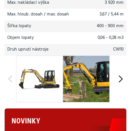
Max. nakládací výška
3 920 mm
Max. hloub. dosah / max. dosah
3,67 / 5,44 m
Šířka lopaty
400 - 900 mm
Objem lopaty
0,06 - 0,28 m3
Druh upnutí nástroje
CW10
NOVINKY