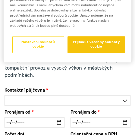
personalizaci reklamy až po sledování mezi zařízeními. Cílem je zlepšit
naši komunikaci s vámi, abychom vám mohli nabídnout co nejlepší
online zážitek. Souhlas je dobrovolný a lze jej kdykoli odvolat
prostřednictvím nastavení souborů cookie. Upozorňujeme, že na
pásové minirýpadlo
základě vašeho výběru je možné, že ne všechny funkce našich
webových stránek budou plně dostupné.
Cat 305E2 CR
Nastavení souborů
Přijmout všechny soubory
Produktový list
[0,4 MB]
cookie
cookie
Minirýpadlo Cat 305E2 CR nabízíme k pronájmu pro
kompaktní provoz a vysoký výkon v městských
podmínkách.
Kontaktní půjčovna
Pronájem od
Pronájem do
Počet dní
Orientační cena s DPH