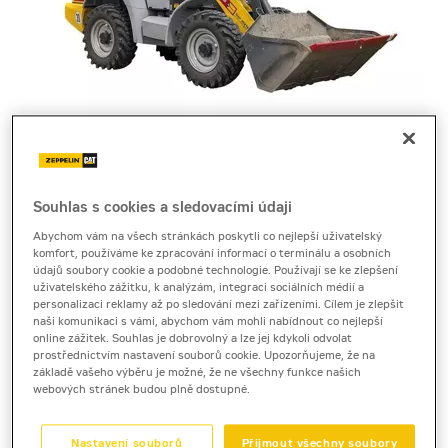
Cena za pronájem
Souhlas s cookies a sledovacími údaji
Abychom vám na všech stránkách poskytli co nejlepší uživatelský
1 - 22 dnů
komfort, používáme ke zpracování informací o terminálu a osobních
údajů soubory cookie a podobné technologie. Používají se ke zlepšení
3 290 Kč bez DPH
uživatelského zážitku, k analýzám, integraci sociálních médií a
3 980 Kč s DPH
personalizaci reklamy až po sledování mezi zařízeními. Cílem je zlepšit
naši komunikaci s vámi, abychom vám mohli nabídnout co nejlepší
23 a více dnů
online zážitek. Souhlas je dobrovolný a lze jej kdykoli odvolat
prostřednictvím nastavení souborů cookie. Upozorňujeme, že na
3 140 Kč bez DPH
základě vašeho výběru je možné, že ne všechny funkce našich
3 799 Kč s DPH
webových stránek budou plně dostupné.
Kauce
20 000 Kč
Nastavení souborů
Přijmout všechny soubory