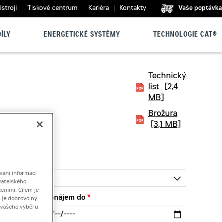
stroji
Tiskové centrum
Kariéra
Kontakty
Vaše poptávka
ÍLY
ENERGETICKÉ SYSTÉMY
TECHNOLOGIE CAT®
Technický
list
[2,4
MB]
Brožura
[3,1 MB]
vání informací
vatelského
eními. Cílem je
Pronájem do
 je dobrovolný
ě vašeho výběru