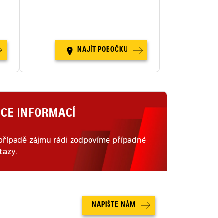
i
šestnácti místech v České
republice.
NAJÍT POBOČKU
ÍCE INFORMACÍ
případě zájmu rádi zodpovíme případné
tazy.
NAPIŠTE NÁM