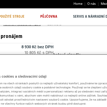
Home
O nás
Mezi
POUŽITÉ STROJE
PŮJČOVNA
SERVIS A NÁHRADNÍ D
>
Kolová rýpadla 13 - 20 t
>
Cat M316
 pronájem
8 930 Kč bez DPH
10 805 Kč s DPH
kolové rýpadlo
Cat M316
 dnů
8 690 Kč bez DPH
10 514 Kč s DPH
40 000 Kč
 cookies a sledovacími údaji
Kontaktní půjčovna
 na všech stránkách poskytli co nejlepší uživatelský komfort, používáme ke zpraco
 a osobních údajů soubory cookie a podobné technologie. Používají se ke zlepšení uži
nalýzám, integraci sociálních médií a personalizaci reklamy až po sledování mezi zaříz
Pronájem od
i komunikaci s vámi, abychom vám mohli nabídnout co nejlepší online zážitek. Souhlas
dykoli odvolat prostřednictvím nastavení souborů cookie. Upozorňujeme, že na základ
e ne všechny funkce našich webových stránek budou plně dostupné.