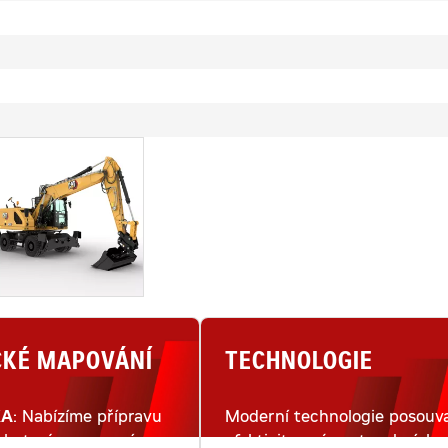
CKÉ MAPOVÁNÍ
TECHNOLOGIE
KA
: Nabízíme přípravu
Moderní technologie posouva
lu terénu pomocí
efektivitu práce stavebních