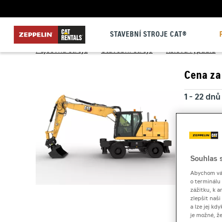
STAVEBNÍ STROJE CAT®
Půjčovna strojů
>
Stavební stroje
>
Kolová rýpadla
Cena za
1 - 22 dnů
23 a více
Kauce
Souhlas s
Abychom vám
o terminálu
zážitku, k a
zlepšit naš
a lze jej k
je možné, ž