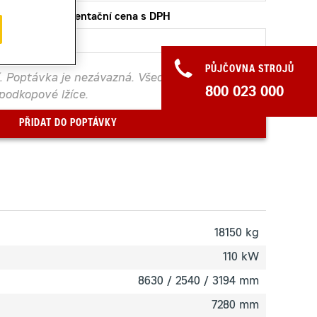
Orientační cena s DPH
PŮJČOVNA STROJŮ
í. Poptávka je nezávazná. Všechna kolová
800 023 000
podkopové lžíce.
PŘIDAT DO POPTÁVKY
18150 kg
110 kW
8630 / 2540 / 3194 mm
7280 mm