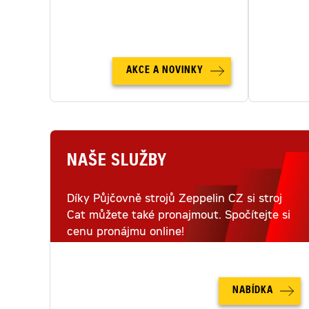
letecké
AKCE A NOVINKY
NAŠE SLUŽBY
Díky Půjčovně strojů Zeppelin CZ si stroj
Cat můžete také pronajmout. Spočítejte si
cenu pronájmu online!
NABÍDKA