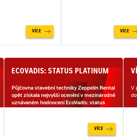
ho snímkování dronem.
strojů na moderním staveništ
na zcela novou úroveň.
VÍCE
VÍCE
ECOVADIS: STATUS PLATINUM
V
Půjčovna stavební techniky Zeppelin Rental
V 
opět získala nejvyšší ocenění v mezinárodně
do
uznávaném hodnocení EcoVadis: status
PLATINUM.
VÍCE