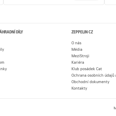
ÁHRADNÍ DÍLY
ZEPPELIN CZ
O nás
íly
Média
MeziStroji
com
Kariéra
inky
Klub posádek Cat
Ochrana osobních údajů 
Obchodní dokumenty
Kontakty
M