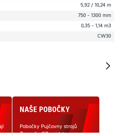
5,92 / 10,24 m
750 - 1300 mm
0,35 - 1,14 m3
CW30
NAŠE POBOČKY
jí
Pobočky Pujčovny strojů
Zeppelin CZ najdete na