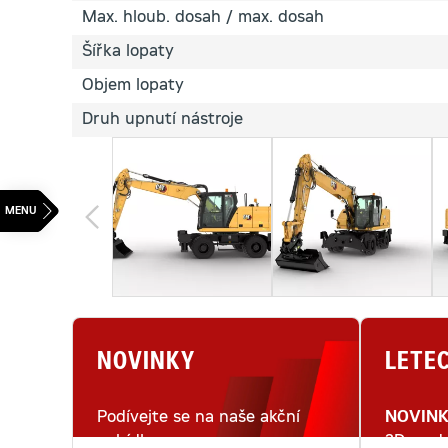
Max. hloub. dosah / max. dosah
Šířka lopaty
Objem lopaty
Druh upnutí nástroje
NOVINKY
LETE
Podívejte se na naše akční
NOVIN
nabídky.
3D mode