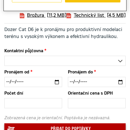
Brožura
[11,2 MB]
Technický list
[4,5 MB]
Dozer Cat D6 je k pronájmu pro produktivní modelaci
terénu s vysokým výkonem a efektivní hydraulikou.
Kontaktní půjčovna
Pronájem od
Pronájem do
Počet dní
Orientační cena s DPH
Zobrazená cena je orientační. Poptávka je nezávazná.
PŘIDAT DO POPTÁVKY