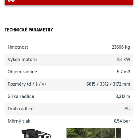
TECHNICKÉ PARAMETRY
Hmotnost
23696 kg
Výkon motoru
161 kW
Objem radlice
5,7 m3
Rozměry (d / š / v)
6615 / 3312 / 3172 mm
Šířka radlice
3,312 m
Druh radlice
SU
Měrný tlak
0,54 bar