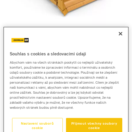
Cena za pronájem
1 - 22 dnů
14 950 Kč bez DPH
Souhlas s cookies a sledovacími údaji
18 089 Kč s DPH
Abychom vám na všech stránkách poskytli co nejlepší uživatelský
komfort, používáme ke zpracování informací o terminálu a osobních
23 a více dnů
údajů soubory cookie a podobné technologie. Používají se ke zlepšení
13 430 Kč bez DPH
uživatelského zážitku, k analýzám, integraci sociálních médií a
personalizaci reklamy až po sledování mezi zařízeními. Cílem je zlepšit
16 250 Kč s DPH
naši komunikaci s vámi, abychom vám mohli nabídnout co nejlepší
online zážitek. Souhlas je dobrovolný a lze jej kdykoli odvolat
Kauce
prostřednictvím nastavení souborů cookie. Upozorňujeme, že na
na dotaz
základě vašeho výběru je možné, že ne všechny funkce našich
webových stránek budou plně dostupné.
pásový dozer
Nastavení souborů
Přijmout všechny soubory
Cat D6
cookie
cookie