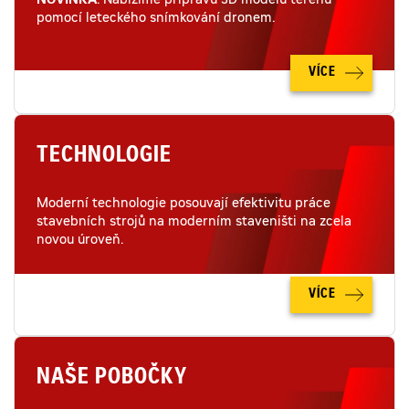
NOVINKA
: Nabízíme přípravu 3D modelu terénu
pomocí leteckého snímkování dronem.
VÍCE
TECHNOLOGIE
Moderní technologie posouvají efektivitu práce
stavebních strojů na moderním staveništi na zcela
novou úroveň.
VÍCE
NAŠE POBOČKY