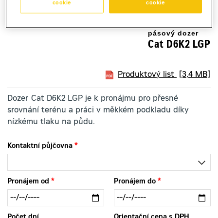
cookie
cookie
pásový dozer
Cat D6K2 LGP
Produktový list
[3,4 MB]
Dozer Cat D6K2 LGP je k pronájmu pro přesné
srovnání terénu a práci v měkkém podkladu díky
nízkému tlaku na půdu.
Kontaktní půjčovna
Pronájem od
Pronájem do
Počet dní
Orientační cena s DPH