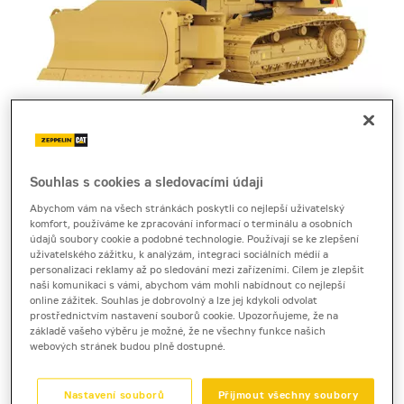
Souhlas s cookies a sledovacími údaji
Cena za pronájem
Abychom vám na všech stránkách poskytli co nejlepší uživatelský
komfort, používáme ke zpracování informací o terminálu a osobních
1 - 22 dnů
údajů soubory cookie a podobné technologie. Používají se ke zlepšení
11 710 Kč bez DPH
uživatelského zážitku, k analýzám, integraci sociálních médií a
personalizaci reklamy až po sledování mezi zařízeními. Cílem je zlepšit
14 169 Kč s DPH
naši komunikaci s vámi, abychom vám mohli nabídnout co nejlepší
online zážitek. Souhlas je dobrovolný a lze jej kdykoli odvolat
23 a více dnů
prostřednictvím nastavení souborů cookie. Upozorňujeme, že na
10 520 Kč bez DPH
základě vašeho výběru je možné, že ne všechny funkce našich
webových stránek budou plně dostupné.
12 729 Kč s DPH
Kauce
Nastavení souborů
Přijmout všechny soubory
40 000 Kč