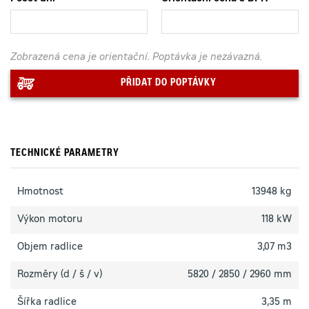
Zobrazená cena je orientační. Poptávka je nezávazná.
PŘIDAT DO POPTÁVKY
TECHNICKÉ PARAMETRY
Hmotnost
13948 kg
Výkon motoru
118 kW
Objem radlice
3,07 m3
Rozměry (d / š / v)
5820 / 2850 / 2960 mm
Šířka radlice
3,35 m