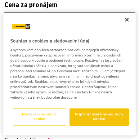
Cena za pronájem
1 - 22 dnů
5 750 Kč bez DPH
6 957 Kč s DPH
Souhlas s cookies a sledovacími údaji
23 a více dnů
Abychom vám na všech stránkách poskytli co nejlepší uživatelský
4 450 Kč bez DPH
komfort, používáme ke zpracování informací o terminálu a osobních
5 384 Kč s DPH
údajů soubory cookie a podobné technologie. Používají se ke zlepšení
uživatelského zážitku, k analýzám, integraci sociálních médií a
Kauce
personalizaci reklamy až po sledování mezi zařízeními. Cílem je zlepšit
naši komunikaci s vámi, abychom vám mohli nabídnout co nejlepší
40 000 Kč
online zážitek. Souhlas je dobrovolný a lze jej kdykoli odvolat
prostřednictvím nastavení souborů cookie. Upozorňujeme, že na
základě vašeho výběru je možné, že ne všechny funkce našich
webových stránek budou plně dostupné.
pásový dempr
Morooka MST40CR
Nastavení souborů
Přijmout všechny soubory
cookie
cookie