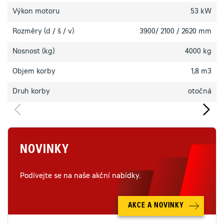
Výkon motoru
53 kW
Rozměry (d / š / v)
3900/ 2100 / 2620 mm
Nosnost (kg)
4000 kg
Objem korby
1,8 m3
Druh korby
otočná
NOVINKY
Podívejte se na naše akční nabídky.
AKCE A NOVINKY