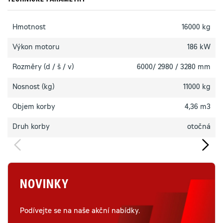
TECHNICKÉ PARAMETRY
Hmotnost
16000 kg
Výkon motoru
186 kW
Rozměry (d / š / v)
6000/ 2980 / 3280 mm
Nosnost (kg)
11000 kg
Objem korby
4,36 m3
Druh korby
otočná
NOVINKY
Podívejte se na naše akční nabídky.