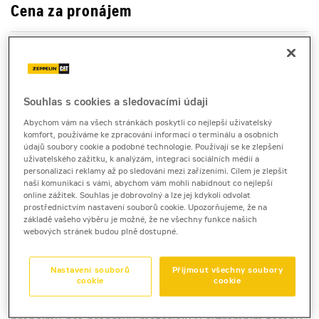
Cena za pronájem
1 - 22 dnů
10 590 Kč bez DPH
12 813 Kč s DPH
Souhlas s cookies a sledovacími údaji
23 a více dnů
10 270 Kč bez DPH
Abychom vám na všech stránkách poskytli co nejlepší uživatelský
komfort, používáme ke zpracování informací o terminálu a osobních
12 426 Kč s DPH
údajů soubory cookie a podobné technologie. Používají se ke zlepšení
uživatelského zážitku, k analýzám, integraci sociálních médií a
Kauce
personalizaci reklamy až po sledování mezi zařízeními. Cílem je zlepšit
50 000 Kč
naši komunikaci s vámi, abychom vám mohli nabídnout co nejlepší
online zážitek. Souhlas je dobrovolný a lze jej kdykoli odvolat
prostřednictvím nastavení souborů cookie. Upozorňujeme, že na
základě vašeho výběru je možné, že ne všechny funkce našich
pásový dempr
webových stránek budou plně dostupné.
Morooka MST110CR
Nastavení souborů
Přijmout všechny soubory
cookie
cookie
Pásový dempr Morooka MST110CR nabízíme k