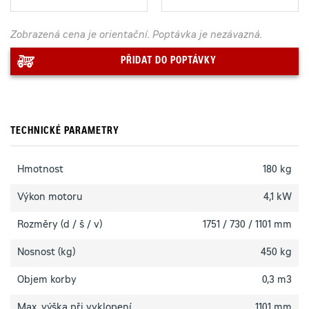
Zobrazená cena je orientační. Poptávka je nezávazná.
PŘIDAT DO POPTÁVKY
TECHNICKÉ PARAMETRY
Hmotnost
180 kg
Výkon motoru
4,1 kW
Rozměry (d / š / v)
1751 / 730 / 1101 mm
Nosnost (kg)
450 kg
Objem korby
0,3 m3
Max. výška při vyklopení
1101 mm