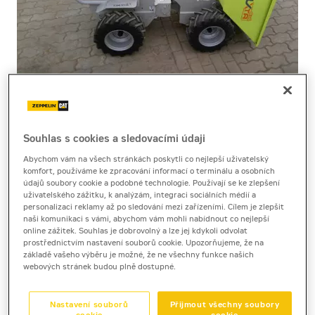
Souhlas s cookies a sledovacími údaji
Cena za pronájem
Abychom vám na všech stránkách poskytli co nejlepší uživatelský
komfort, používáme ke zpracování informací o terminálu a osobních
1 - 22 dnů
údajů soubory cookie a podobné technologie. Používají se ke zlepšení
920 Kč bez DPH
uživatelského zážitku, k analýzám, integraci sociálních médií a
personalizaci reklamy až po sledování mezi zařízeními. Cílem je zlepšit
1 113 Kč s DPH
naši komunikaci s vámi, abychom vám mohli nabídnout co nejlepší
online zážitek. Souhlas je dobrovolný a lze jej kdykoli odvolat
23 a více dnů
prostřednictvím nastavení souborů cookie. Upozorňujeme, že na
860 Kč bez DPH
základě vašeho výběru je možné, že ne všechny funkce našich
webových stránek budou plně dostupné.
1 040 Kč s DPH
Kauce
Nastavení souborů
Přijmout všechny soubory
10 000 Kč